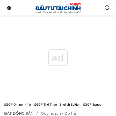
ad
SGGP Online
中文
SGGP Thể Thao
English Edition
SGGP Epaper
BẤT ĐỘNG SẢN
Quy hoạch - Đô thị