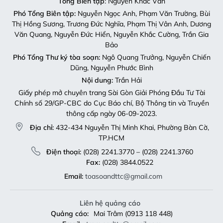
Tổng Biên tập
: Nguyễn Khắc Văn
Phó Tổng Biên tập:
Nguyễn Ngọc Anh, Phạm Văn Trường, Bùi
Thị Hồng Sương, Trương Đức Nghĩa, Phạm Thị Vân Anh, Dương
Văn Quang, Nguyễn Đức Hiển, Nguyễn Khắc Cường, Trần Gia
Bảo
Phó Tổng Thư ký tòa soạn:
Ngô Quang Trưởng, Nguyễn Chiến
Dũng, Nguyễn Phước Bình
Nội dung:
Trần Hải
Giấy phép mở chuyên trang Sài Gòn Giải Phóng Đầu Tư Tài
Chính số 29/GP-CBC do Cục Báo chí, Bộ Thông tin và Truyền
thông cấp ngày 06-09-2023.
Địa chỉ:
432-434 Nguyễn Thị Minh Khai, Phường Bàn Cờ,
TP.HCM
Điện thoại:
(028) 2241.3770 – (028) 2241.3760
Fax:
(028) 3844.0522
Email:
toasoandttc@gmail.com
Liên hệ quảng cáo
Quảng cáo:
Mai Trâm (0913 118 448)