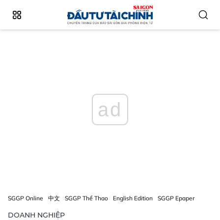
ad
SGGP Online
中文
SGGP Thể Thao
English Edition
SGGP Epaper
DOANH NGHIỆP