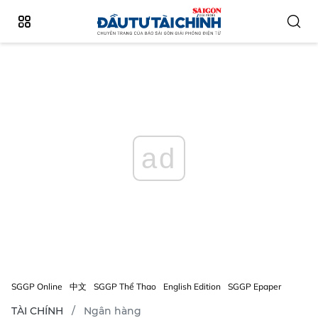
ad
SGGP Online
中文
SGGP Thể Thao
English Edition
SGGP Epaper
TÀI CHÍNH
Ngân hàng