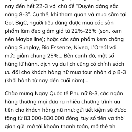
nay đến hết 22-3 với chủ đề “Duyên dáng sắc
nàng 8-3”. Cụ thể, khi tham quan và mua sắm tại
Go!, BigC, người tiêu dùng được mua các sản
phẩm làm đẹp giảm giá từ 22%-25% (son, kem
nền Maybelline); hoặc các sản phẩm kem chống
nắng Sunplay, Bio Essence, Nivea, L’Oreál với
mức giảm chung 25%… Bên cạnh đó, một số
hãng lữ hành, dịch vụ du lịch cũng có chính sách
ưu đãi cho khách hàng nữ mua tour nhân dịp 8-3
(khởi hành từ nay đến cuối năm)…
Chào mừng Ngày Quốc tế Phụ nữ 8-3, các ngân
hàng thương mại đưa ra nhiều chương trình ưu
tiên cho khách hàng nữ như: gửi tiết kiệm sẽ được
tặng từ 83.000-830.000 đồng, tùy số tiền và thời
gian gửi; mở tài khoản thanh toán, mở thẻ tín