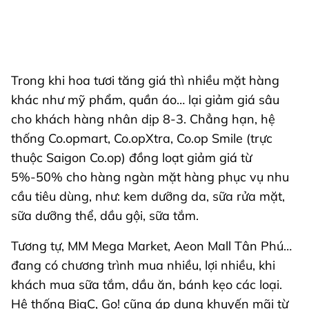
Trong khi hoa tươi tăng giá thì nhiều mặt hàng
khác như mỹ phẩm, quần áo… lại giảm giá sâu
cho khách hàng nhân dịp 8-3. Chẳng hạn, hệ
thống Co.opmart, Co.opXtra, Co.op Smile (trực
thuộc Saigon Co.op) đồng loạt giảm giá từ
5%-50% cho hàng ngàn mặt hàng phục vụ nhu
cầu tiêu dùng, như: kem dưỡng da, sữa rửa mặt,
sữa dưỡng thể, dầu gội, sữa tắm.
Tương tự, MM Mega Market, Aeon Mall Tân Phú…
đang có chương trình mua nhiều, lợi nhiều, khi
khách mua sữa tắm, dầu ăn, bánh kẹo các loại.
Hệ thống BigC, Go! cũng áp dụng khuyến mãi từ