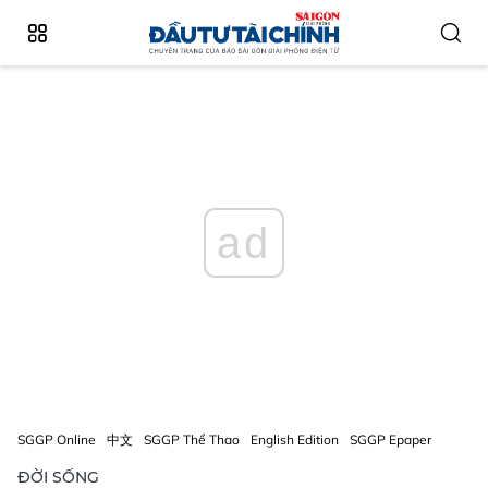
ad
SGGP Online
中文
SGGP Thể Thao
English Edition
SGGP Epaper
ĐỜI SỐNG