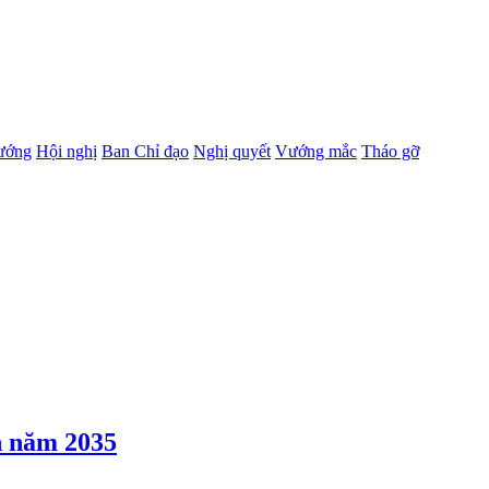
ướng
Hội nghị
Ban Chỉ đạo
Nghị quyết
Vướng mắc
Tháo gỡ
n năm 2035