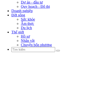
Dự án - đầu tư
Quy hoạch - Đô thị
Doanh nghiệp
Đời sống
Sức khỏe
Ẩm thực
Du lịch
Thế giới
Hồ sơ
Nhân vật
Chuyện bốn phương