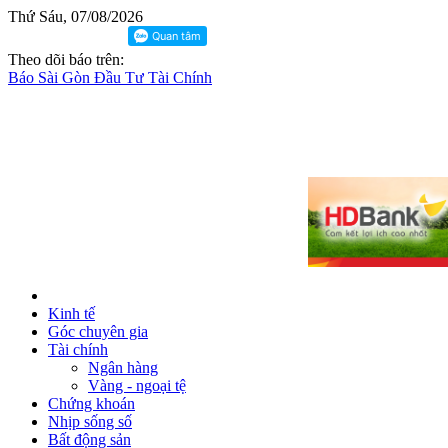
Thứ Sáu, 07/08/2026
Theo dõi báo trên:
Báo Sài Gòn Đầu Tư Tài Chính
Kinh tế
Góc chuyên gia
Tài chính
Ngân hàng
Vàng - ngoại tệ
Chứng khoán
Nhịp sống số
Bất động sản