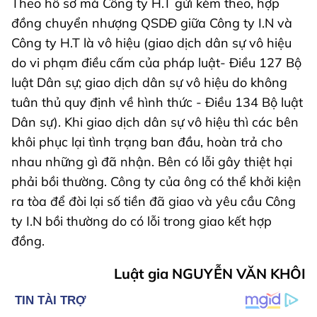
Theo hồ sơ mà Công ty H.T gửi kèm theo, hợp
đồng chuyển nhượng QSDĐ giữa Công ty I.N và
Công ty H.T là vô hiệu (giao dịch dân sự vô hiệu
do vi phạm điều cấm của pháp luật- Điều 127 Bộ
luật Dân sự; giao dịch dân sự vô hiệu do không
tuân thủ quy định về hình thức - Điều 134 Bộ luật
Dân sự). Khi giao dịch dân sự vô hiệu thì các bên
khôi phục lại tình trạng ban đầu, hoàn trả cho
nhau những gì đã nhận. Bên có lỗi gây thiệt hại
phải bồi thường. Công ty của ông có thể khởi kiện
ra tòa để đòi lại số tiền đã giao và yêu cầu Công
ty I.N bồi thường do có lỗi trong giao kết hợp
đồng.
Luật gia NGUYỄN VĂN KHÔI