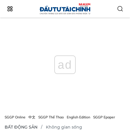
ad
SGGP Online
中文
SGGP Thể Thao
English Edition
SGGP Epaper
BẤT ĐỘNG SẢN
Không gian sống