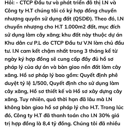
Hỏi: - CTCP Đầu tư và phát triển đô thị I.N và
Công ty H.T chúng tôi có ký hợp đồng chuyển
nhượng quyền sử dụng đất (QSDĐ). Theo đó, I.N
chuyển nhượng cho H.T 1.000m2 đất, mục đích
sử dụng làm cây xăng; khu đất này thuộc dự án
Khu dân cư P.L do CTCP Đầu tư V.N làm chủ đầu
tư. I.N cam kết chậm nhất trong 3 tháng kể từ
ngày ký hợp đồng sẽ cung cấp đầy đủ hồ sơ
pháp lý của dự án và bàn giao nền đất làm cây
xăng. Hồ sơ pháp lý bao gồm: Quyết định phê
duyệt tỷ lệ 1/500, Quyết định cho sử dụng làm
cây xăng, Hồ sơ thiết kế và Hồ sơ xây dựng cây
xăng. Tuy nhiên, quá thời hạn đã lâu mà I.N
không bàn giao hồ sơ pháp lý cho H.T. Trong lúc
đó, Công ty H.T đã thanh toán cho I.N 30% giá
trị hợp đồng là 8,4 tỷ đồng. Chúng tôi đã nhiều