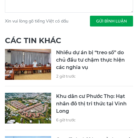
Xin vui lòng gõ tiếng Việt có dấu
GỬI BÌNH LUẬN
CÁC TIN KHÁC
Nhiều dự án bị “treo sổ” do
chủ đầu tư chậm thực hiện
các nghĩa vụ
2 giờ trước
Khu dân cư Phước Thọ: Hạt
nhân đô thị tri thức tại Vĩnh
Long
6 giờ trước