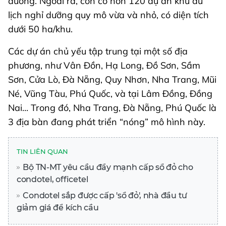
dưỡng. Ngoài ra, còn có hơn 120 dự án khu du
lịch nghỉ dưỡng quy mô vừa và nhỏ, có diện tích
dưới 50 ha/khu.
Các dự án chủ yếu tập trung tại một số địa
phương, như Vân Đồn, Hạ Long, Đồ Sơn, Sầm
Sơn, Cửa Lò, Đà Nẵng, Quy Nhơn, Nha Trang, Mũi
Né, Vũng Tàu, Phú Quốc, và tại Lâm Đồng, Đồng
Nai... Trong đó, Nha Trang, Đà Nẵng, Phú Quốc là
3 địa bàn đang phát triển “nóng” mô hình này.
TIN LIÊN QUAN
Bộ TN-MT yêu cầu đẩy mạnh cấp sổ đỏ cho
condotel, officetel
Condotel sắp được cấp 'sổ đỏ', nhà đầu tư
giảm giá để kích cầu