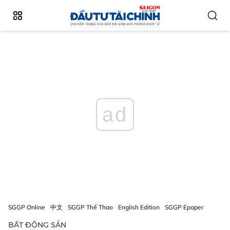
ad
SGGP Online
中文
SGGP Thể Thao
English Edition
SGGP Epaper
BẤT ĐỘNG SẢN