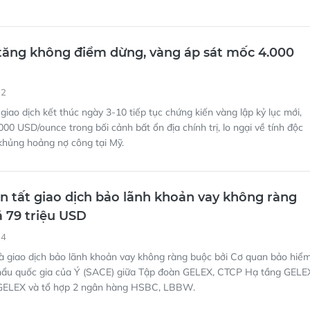
 tăng không điểm dừng, vàng áp sát mốc 4.000
22
giao dịch kết thúc ngày 3-10 tiếp tục chứng kiến vàng lập kỷ lục mới,
000 USD/ounce trong bối cảnh bất ổn địa chính trị, lo ngại về tính độc
khủng hoảng nợ công tại Mỹ.
 tất giao dịch bảo lãnh khoản vay không ràng
á 79 triệu USD
24
à giao dịch bảo lãnh khoản vay không ràng buộc bởi Cơ quan bảo hiể
khẩu quốc gia của Ý (SACE) giữa Tập đoàn GELEX, CTCP Hạ tầng GELE
 GELEX và tổ hợp 2 ngân hàng HSBC, LBBW.