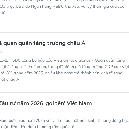
 27-3, CTCP Hạ tầng GELEX chính thức công bố hoàn tất khoản vay
 200 triệu USD do Ngân hàng HSBC thu xếp, với sự tham gia của các
 tế.
à quán quân tăng trưởng châu Á
48
3-1, HSBC công bố báo cáo Vietnam at a glance - Quán quân tăng
ượt “sóng gió” thuế quan, trong đó đánh giá tăng trưởng GDP của Việ
tới 8% trong năm 2025, nhiều khả năng trở thành nền kinh tế tăng
hất châu Á.
ầu tư năm 2026 'gọi tên' Việt Nam
53
 Nam bước vào năm 2026 với vị thế của một nền kinh tế năng động bậc
à một điểm đến du lịch mang tầm quốc tế.