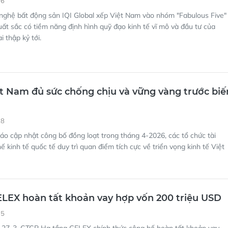
16
nghệ bất động sản IQI Global xếp Việt Nam vào nhóm "Fabulous Five"
ất sắc có tiềm năng định hình quỹ đạo kinh tế vĩ mô và đầu tư của
 thập kỷ tới.
ệt Nam đủ sức chống chịu và vững vàng trước biế
18
áo cập nhật công bố đồng loạt trong tháng 4-2026, các tổ chức tài
ế kinh tế quốc tế duy trì quan điểm tích cực về triển vọng kinh tế Việt
LEX hoàn tất khoản vay hợp vốn 200 triệu USD
35