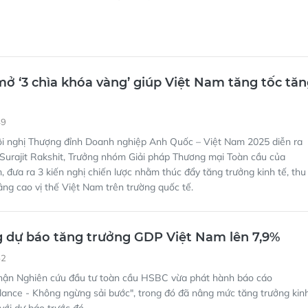
ở ‘3 chìa khóa vàng’ giúp Việt Nam tăng tốc tă
49
ội nghị Thượng đỉnh Doanh nghiệp Anh Quốc – Việt Nam 2025 diễn ra
Surajit Rakshit, Trưởng nhóm Giải pháp Thương mại Toàn cầu của
đưa ra 3 kiến nghị chiến lược nhằm thúc đẩy tăng trưởng kinh tế, thu
âng cao vị thế Việt Nam trên trường quốc tế.
 dự báo tăng trưởng GDP Việt Nam lên 7,9%
52
hận Nghiên cứu đầu tư toàn cầu HSBC vừa phát hành báo cáo
lance - Không ngừng sải bước", trong đó đã nâng mức tăng trưởng kin