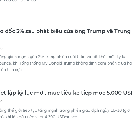
với dự báo trước đó.
ao dốc 2% sau phát biểu của ông Trump về Trung
26
àng giảm mạnh gần 2% trong phiên cuối tuần và rớt khỏi mức kỷ lục
ounce, khi Tổng thống Mỹ Donald Trump khẳng định đàm phán giữa ha
iển tích cực.
iết lập kỷ lục mới, mục tiêu kế tiếp mốc 5.000 U
09
àng thế giới tiếp tục tăng mạnh trong phiên giao dịch ngày 16-10 (giờ
 mới khi lần đầu tiên vượt 4.300 USD/ounce.