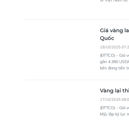
tế Việt Nam so 
Giá vàng l
Quốc
18/10/2025 07:
(ĐTTCO) - Giá v
gần 4.380 USD/
bên đang tiến tr
Vàng lại th
17/10/2025 08:
(ĐTTCO) - Giá v
Mỹ), lập kỷ lục