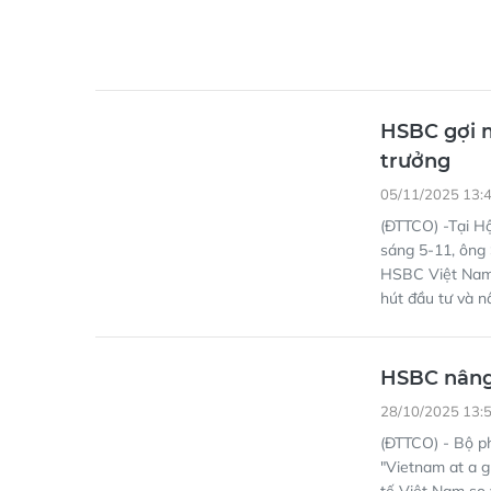
HSBC gợi m
trưởng
05/11/2025 13:
(ĐTTCO) -Tại H
sáng 5-11, ông 
HSBC Việt Nam, 
hút đầu tư và n
HSBC nâng
28/10/2025 13:
(ĐTTCO) - Bộ p
"Vietnam at a g