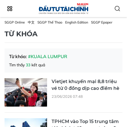
SGGP Online
中文
SGGP Thể Thao
English Edition
SGGP Epaper
TỪ KHÓA
Từ khóa:
#KUALA LUMPUR
Tìm thấy
33
kết quả
Vietjet khuyến mại 8,8 triệu
vé từ 0 đồng dịp cao điểm hè
23/06/2026 07:48
TPHCM vào Top 15 trung tâm