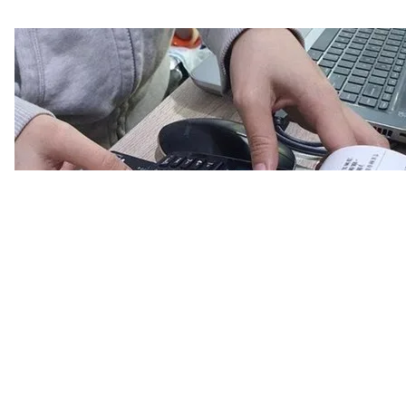
Bộ Tài chính đang lấy ý kiến góp ý đối với dự thảo Nghị định sửa
đổi, bổ sung một số điều của Nghị định số 125 của Chính phủ
quy định xử phạt vi phạm hành chính trong lĩnh vực thuế và hóa
đơn.
Theo đó, dự thảo đề xuất sửa đổi khoản 2 Điều 24 liên quan đến