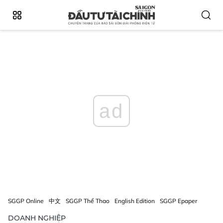
ad
SGGP Online
中文
SGGP Thể Thao
English Edition
SGGP Epaper
DOANH NGHIỆP