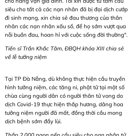
cho hàng vạn gia đình. Tôi xin được từ tâm cầu
siêu cho tất cả các nạn nhân đã bị đại dịch cướp
đi sinh mạng, xin chia sẻ đau thương của thân
nhân các nạn nhân xấu số, để họ sớm vượt qua
nỗi buồn đau, hoan hỉ với cuộc sống đời thường".
Tiến sĩ Trần Khắc Tâm, ĐBQH khóa XIII chia sẻ
về lễ tưởng niệm
Tại TP Đà Nẵng, dù không thực hiện cầu truyền
hình tưởng niệm, các tăng ni, phật tử tại một số
chùa cùng người dân có người thân tử vong do
dịch Covid-19 thực hiện thắp hương, dâng hoa
tưởng niệm người đã mất, đồng thời cầu mong
dịch bệnh sớm đẩy lùi.
Thắp 2.000 ngọn nến cầu siêu cho nạn nhân tử