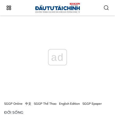
ad
SGGP Online
中文
SGGP Thể Thao
English Edition
SGGP Epaper
ĐỜI SỐNG