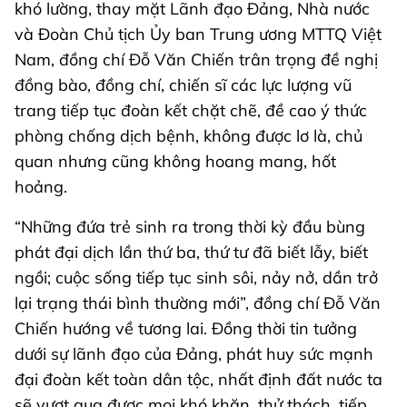
khó lường, thay mặt Lãnh đạo Đảng, Nhà nước
và Đoàn Chủ tịch Ủy ban Trung ương MTTQ Việt
Nam, đồng chí Đỗ Văn Chiến trân trọng đề nghị
đồng bào, đồng chí, chiến sĩ các lực lượng vũ
trang tiếp tục đoàn kết chặt chẽ, đề cao ý thức
phòng chống dịch bệnh, không được lơ là, chủ
quan nhưng cũng không hoang mang, hốt
hoảng.
“Những đứa trẻ sinh ra trong thời kỳ đầu bùng
phát đại dịch lần thứ ba, thứ tư đã biết lẫy, biết
ngồi; cuộc sống tiếp tục sinh sôi, nảy nở, dần trở
lại trạng thái bình thường mới”, đồng chí Đỗ Văn
Chiến hướng về tương lai. Đồng thời tin tưởng
dưới sự lãnh đạo của Đảng, phát huy sức mạnh
đại đoàn kết toàn dân tộc, nhất định đất nước ta
sẽ vượt qua được mọi khó khăn, thử thách, tiếp