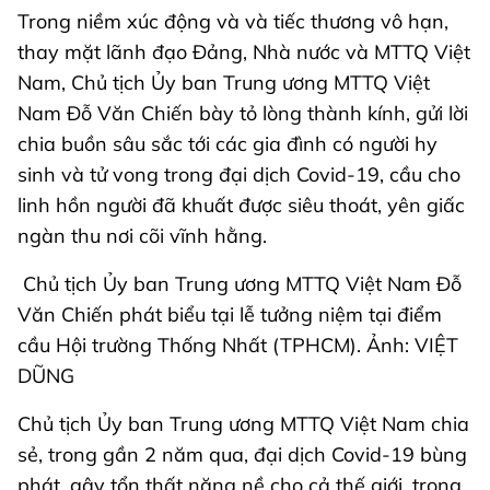
Trong niềm xúc động và và tiếc thương vô hạn,
thay mặt lãnh đạo Đảng, Nhà nước và MTTQ Việt
Nam, Chủ tịch Ủy ban Trung ương MTTQ Việt
Nam Đỗ Văn Chiến bày tỏ lòng thành kính, gửi lời
chia buồn sâu sắc tới các gia đình có người hy
sinh và tử vong trong đại dịch Covid-19, cầu cho
linh hồn người đã khuất được siêu thoát, yên giấc
ngàn thu nơi cõi vĩnh hằng.
Chủ tịch Ủy ban Trung ương MTTQ Việt Nam Đỗ
Văn Chiến phát biểu tại lễ tưởng niệm tại điểm
cầu Hội trường Thống Nhất (TPHCM). Ảnh: VIỆT
DŨNG
Chủ tịch Ủy ban Trung ương MTTQ Việt Nam chia
sẻ, trong gần 2 năm qua, đại dịch Covid-19 bùng
phát, gây tổn thất nặng nề cho cả thế giới, trong