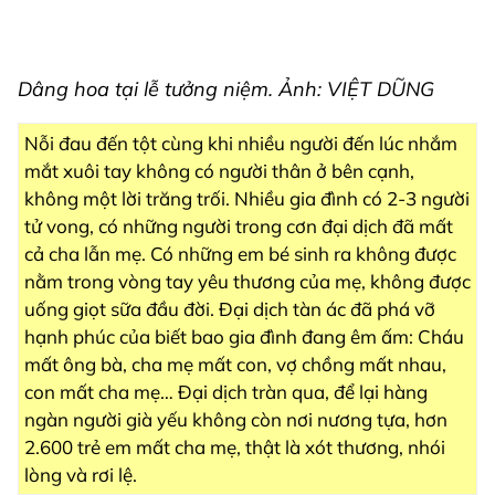
Dâng hoa tại lễ tưởng niệm. Ảnh: VIỆT DŨNG
Nỗi đau đến tột cùng khi nhiều người đến lúc nhắm
mắt xuôi tay không có người thân ở bên cạnh,
không một lời trăng trối. Nhiều gia đình có 2-3 người
tử vong, có những người trong cơn đại dịch đã mất
cả cha lẫn mẹ. Có những em bé sinh ra không được
nằm trong vòng tay yêu thương của mẹ, không được
uống giọt sữa đầu đời. Đại dịch tàn ác đã phá vỡ
hạnh phúc của biết bao gia đình đang êm ấm: Cháu
mất ông bà, cha mẹ mất con, vợ chồng mất nhau,
con mất cha mẹ… Đại dịch tràn qua, để lại hàng
ngàn người già yếu không còn nơi nương tựa, hơn
2.600 trẻ em mất cha mẹ, thật là xót thương, nhói
lòng và rơi lệ.