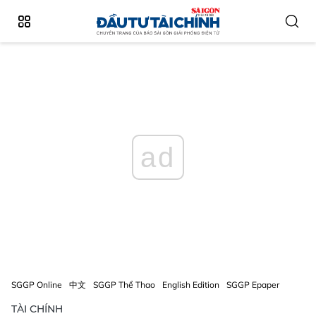
ad
SGGP Online
中文
SGGP Thể Thao
English Edition
SGGP Epaper
TÀI CHÍNH