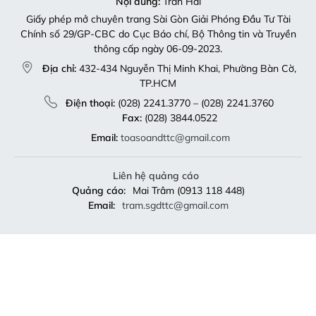
Nội dung:
Trần Hải
Giấy phép mở chuyên trang Sài Gòn Giải Phóng Đầu Tư Tài
Chính số 29/GP-CBC do Cục Báo chí, Bộ Thông tin và Truyền
thông cấp ngày 06-09-2023.
Địa chỉ:
432-434 Nguyễn Thị Minh Khai, Phường Bàn Cờ,
TP.HCM
Điện thoại:
(028) 2241.3770 – (028) 2241.3760
Fax:
(028) 3844.0522
Email:
toasoandttc@gmail.com
Liên hệ quảng cáo
Quảng cáo:
Mai Trâm (0913 118 448)
Email:
tram.sgdttc@gmail.com