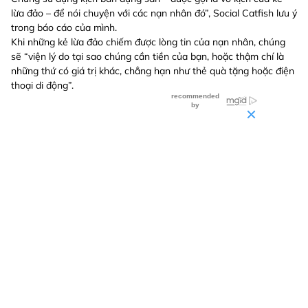
lừa đảo – để nói chuyện với các nạn nhân đó”, Social Catfish lưu ý
trong báo cáo của mình.
Khi những kẻ lừa đảo chiếm được lòng tin của nạn nhân, chúng
sẽ “viện lý do tại sao chúng cần tiền của bạn, hoặc thậm chí là
những thứ có giá trị khác, chẳng hạn như thẻ quà tặng hoặc điện
thoại di động”.