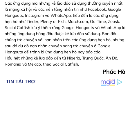
Các ứng dụng mà những kẻ lừa đảo sử dụng thường xuyên nhất
là mạng xã hội và các nền tảng nhắn tin như Facebook, Google
Hangouts, Instagram và WhatsApp, tiếp đến là các ứng dụng
hẹn hò như Tinder, Plenty of Fish, Match.com, OurTime, Zoosk.
Social Catfish lưu ý thêm rằng Google Hangouts và WhatsApp là
những ứng dụng hàng đầu được kẻ lừa đảo sử dụng. Ban đầu,
chúng trò chuyện với nạn nhân trên các ứng dụng hẹn hò, nhưng
sau đó dụ dỗ nạn nhân chuyển sang trò chuyện ở Google
Hangouts để tránh bị ứng dụng hẹn hò này báo cáo.
Hầu hết những kẻ lừa đảo đến từ Nigeria, Trung Quốc, Ấn Độ,
Romania và Mexico, theo Social Catfish.
Phúc Hà