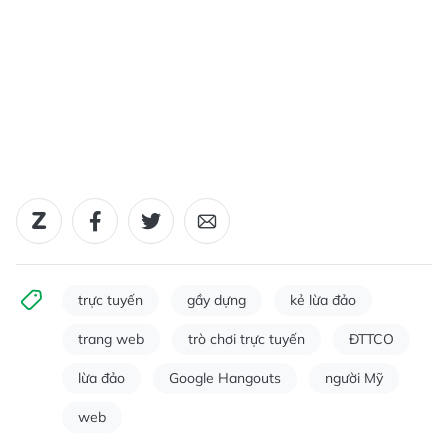
trực tuyến
gầy dựng
kẻ lừa đảo
trang web
trò chơi trực tuyến
ĐTTCO
lừa đảo
Google Hangouts
người Mỹ
web