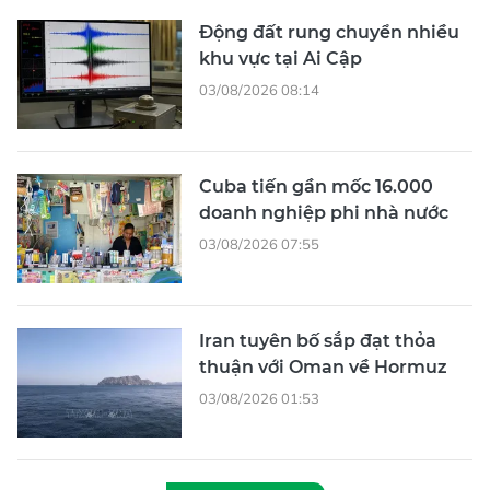
Động đất rung chuyển nhiều
khu vực tại Ai Cập
03/08/2026 08:14
Cuba tiến gần mốc 16.000
doanh nghiệp phi nhà nước
03/08/2026 07:55
Iran tuyên bố sắp đạt thỏa
thuận với Oman về Hormuz
03/08/2026 01:53