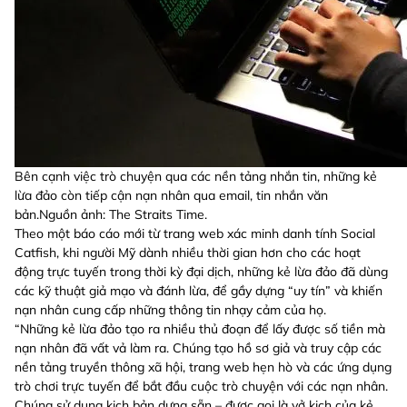
Bên cạnh việc trò chuyện qua các nền tảng nhắn tin, những kẻ
lừa đảo còn tiếp cận nạn nhân qua email, tin nhắn văn
bản.Nguồn ảnh: The Straits Time.
Theo một báo cáo mới từ trang web xác minh danh tính Social
Catfish, khi người Mỹ dành nhiều thời gian hơn cho các hoạt
động trực tuyến trong thời kỳ đại dịch, những kẻ lừa đảo đã dùng
các kỹ thuật giả mạo và đánh lừa, để gầy dựng “uy tín” và khiến
nạn nhân cung cấp những thông tin nhạy cảm của họ.
“Những kẻ lừa đảo tạo ra nhiều thủ đoạn để lấy được số tiền mà
nạn nhân đã vất vả làm ra. Chúng tạo hồ sơ giả và truy cập các
nền tảng truyền thông xã hội, trang web hẹn hò và các ứng dụng
trò chơi trực tuyến để bắt đầu cuộc trò chuyện với các nạn nhân.
Chúng sử dụng kịch bản dựng sẵn – được gọi là vở kịch của kẻ