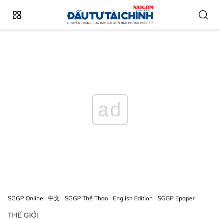
ad
SGGP Online
中文
SGGP Thể Thao
English Edition
SGGP Epaper
THẾ GIỚI