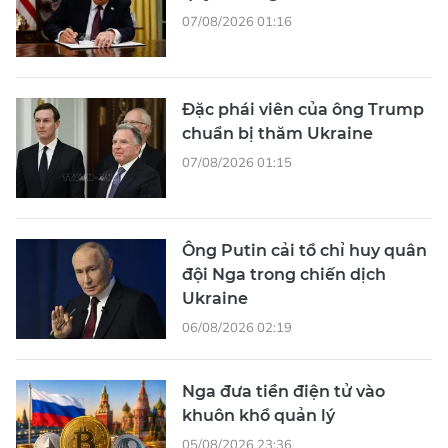
07/08/2026 01:16
Đặc phái viên của ông Trump
chuẩn bị thăm Ukraine
07/08/2026 01:15
Ông Putin cải tổ chỉ huy quân
đội Nga trong chiến dịch
Ukraine
06/08/2026 02:19
Nga đưa tiền điện tử vào
khuôn khổ quản lý
05/08/2026 23:36