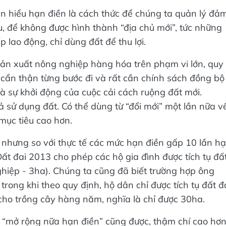
ần hiểu hạn điền là cách thức để chúng ta quản lý đả
 để không được hình thành “địa chủ mới”, tức những
 lao động, chỉ dùng đất để thu lợi.
 sản xuất nông nghiệp hàng hóa trên phạm vi lớn, quy
n cẩn thận từng bước đi và rất cần chính sách đồng bộ
là sự khởi động của cuộc cải cách ruộng đất mới.
ả sử dụng đất. Có thể dùng từ “đổi mới” một lần nữa v
mục tiêu cao hơn.
, nhưng so với thực tế các mức hạn điền gấp 10 lần h
t đai 2013 cho phép các hộ gia đình được tích tụ đấ
hiệp - 3ha). Chúng ta cũng đã biết trường hợp ông
rong khi theo quy định, hộ dân chỉ được tích tụ đất đ
ho trồng cây hàng năm, nghĩa là chỉ được 30ha.
từ “mở rộng nữa hạn điền” cũng được, thậm chí cao hơ