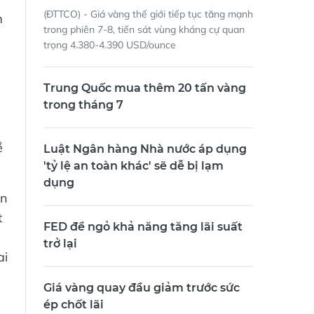
(ĐTTCO) - Giá vàng thế giới tiếp tục tăng mạnh
m
trong phiên 7-8, tiến sát vùng kháng cự quan
trọng 4.380-4.390 USD/ounce
Trung Quốc mua thêm 20 tấn vàng
trong tháng 7
ề
Luật Ngân hàng Nhà nước áp dụng
'tỷ lệ an toàn khác' sẽ dễ bị lạm
dụng
ạn
t
FED để ngỏ khả năng tăng lãi suất
trở lại
ai
Giá vàng quay đầu giảm trước sức
ép chốt lãi
n