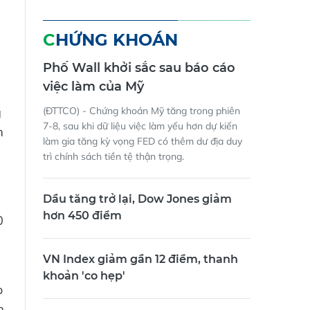
CHỨNG KHOÁN
Phố Wall khởi sắc sau báo cáo
việc làm của Mỹ
g
(ĐTTCO) - Chứng khoán Mỹ tăng trong phiên
7-8, sau khi dữ liệu việc làm yếu hơn dự kiến
m
làm gia tăng kỳ vọng FED có thêm dư địa duy
trì chính sách tiền tệ thận trọng.
Dầu tăng trở lại, Dow Jones giảm
0
hơn 450 điểm
0
VN Index giảm gần 12 điểm, thanh
khoản 'co hẹp'
o
m