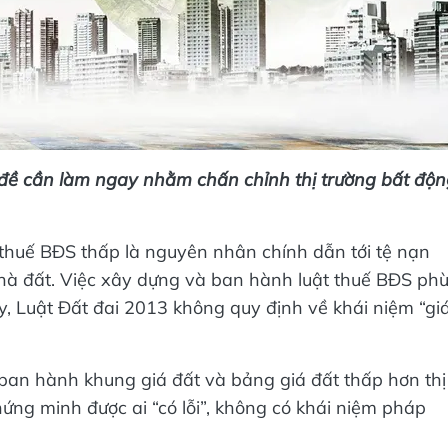
 đề cần làm ngay nhằm chấn chỉnh thị trường bất độ
 thuế BĐS thấp là nguyên nhân chính dẫn tới tệ nạn
o nhà đất. Việc xây dựng và ban hành luật thuế BĐS ph
ay, Luật Đất đai 2013 không quy định về khái niệm “gi
ban hành khung giá đất và bảng giá đất thấp hơn thị
ứng minh được ai “có lỗi”, không có khái niệm pháp