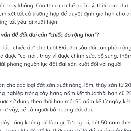
ền hay không. Còn theo cơ chế quản lý, thời hạn như
em xét tất cả trường hợp để quyết định gia hạn cho ai
g tất yếu lại xuất hiện.
 vấn đề đất đai cần “chiếc áo rộng hơn”?
 lúc “chiếc áo” cho Luật Đất đai sửa đổi cần phải rộn
 được “cơi nới”, thay vì được chỉnh sửa, bổ sung, thậ
iải phóng nguồn lực đất đai sản xuất đối với người
ạn cho các loại đất sản xuất nông, lâm, thủy sản từ 2
ng nghiệp trồng cây hàng năm kết thúc thời hạn cũ 2
ợc sử dụng theo thời hạn mới 50 năm kể từ ngày kết
như vậy, kể cả người bỏ hoang đất đai.
 đây cũng không để làm gì. Tương lai, hết 50 năm the
 Trong khi đó, để lại thời hạn chỉ là để lại rào cản là