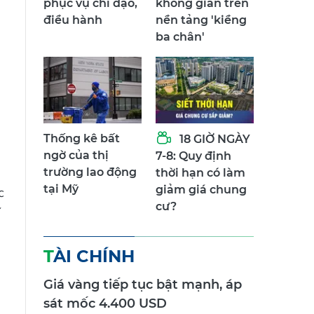
phục vụ chỉ đạo,
không gian trên
điều hành
nền tảng 'kiềng
ba chân'
Thống kê bất
18 GIỜ NGÀY
ngờ của thị
7-8: Quy định
trường lao động
thời hạn có làm
tại Mỹ
giảm giá chung
c
cư?
TÀI CHÍNH
Giá vàng tiếp tục bật mạnh, áp
sát mốc 4.400 USD