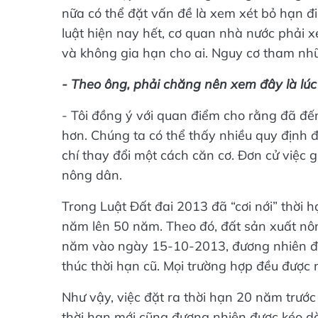
nữa có thể đặt vấn đề là xem xét bỏ hạn đi
luật hiện nay hết, cơ quan nhà nước phải x
và không gia hạn cho ai. Nguy cơ tham nhũn
- Theo ông, phải chăng nên xem đây là lúc
- Tôi đồng ý với quan điểm cho rằng đã đến
hơn. Chúng ta có thể thấy nhiều quy định đã
chí thay đổi một cách căn cơ. Đơn cử việc g
nông dân.
Trong Luật Đất đai 2013 đã “cơi nới” thời h
năm lên 50 năm. Theo đó, đất sản xuất nô
năm vào ngày 15-10-2013, đương nhiên đư
thúc thời hạn cũ. Mọi trường hợp đều được 
Như vậy, việc đặt ra thời hạn 20 năm trước
thời hạn mới cũng đương nhiên được kéo dài.