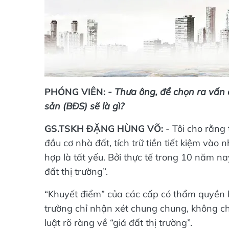
PHÓNG VIÊN:
- Thưa ông, để chọn ra vấn
sản (BĐS) sẽ là gì?
GS.TSKH ĐẶNG HÙNG VÕ:
- Tôi cho rằng
đầu cơ nhà đất, tích trữ tiền tiết kiệm và
hợp là tất yếu. Bởi thực tế trong 10 năm n
đất thị trường”.
“Khuyết điểm” của các cấp có thẩm quyền 
trường chỉ nhận xét chung chung, không ch
luật rõ ràng về “giá đất thị trường”.