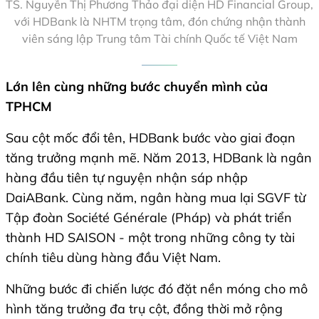
TS. Nguyễn Thị Phương Thảo đại diện HD Financial Group,
với HDBank là NHTM trọng tâm, đón chứng nhận thành
viên sáng lập Trung tâm Tài chính Quốc tế Việt Nam
Lớn lên cùng những bước chuyển mình của
TPHCM
Sau cột mốc đổi tên, HDBank bước vào giai đoạn
tăng trưởng mạnh mẽ. Năm 2013, HDBank là ngân
hàng đầu tiên tự nguyện nhận sáp nhập
DaiABank. Cùng năm, ngân hàng mua lại SGVF từ
Tập đoàn Société Générale (Pháp) và phát triển
thành HD SAISON - một trong những công ty tài
chính tiêu dùng hàng đầu Việt Nam.
Những bước đi chiến lược đó đặt nền móng cho mô
hình tăng trưởng đa trụ cột, đồng thời mở rộng