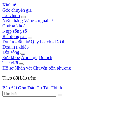
Kinh tế
Góc chuyên gia
Tài chính
Ngân hàng
Vàng - ngoại tệ
Chứng khoán
Nhịp sống số
Bất động sản
Dự án - đầu tư
Quy hoạch - Đô thị
Doanh nghiệp
Đời sống
Sức khỏe
Ẩm thực
Du lịch
Thế giới
Hồ sơ
Nhân vật
Chuyện bốn phương
Theo dõi báo trên:
Báo Sài Gòn Đầu Tư Tài Chính