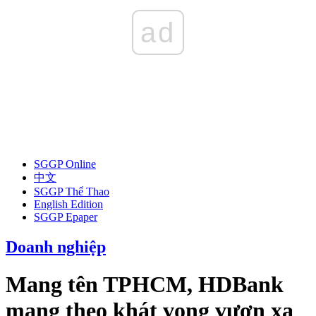
ad
SGGP Online
中文
SGGP Thể Thao
English Edition
SGGP Epaper
Doanh nghiệp
Mang tên TPHCM, HDBank
mang theo khát vọng vươn xa