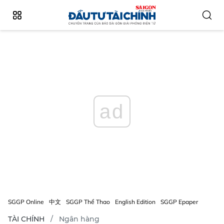
ad
SGGP Online
中文
SGGP Thể Thao
English Edition
SGGP Epaper
TÀI CHÍNH
Ngân hàng