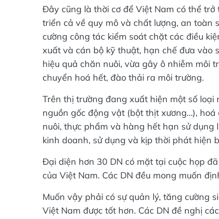
Đây cũng là thời cơ để Việt Nam có thể t
triển cả về quy mô và chất lượng, an toàn
cường công tác kiểm soát chặt các điều kiệ
xuất và cán bộ kỹ thuật, hạn chế đưa vào
hiệu quả chăn nuôi, vừa gây ô nhiễm môi t
chuyển hoá hết, đào thải ra môi trường.
Trên thị trường đang xuất hiện một số loại
nguồn gốc động vật (bột thịt xương…), ho
nuôi, thực phẩm và hàng hết hạn sử dụng l
kinh doanh, sử dụng và kịp thời phát hiện 
Đại diện hơn 30 DN có mặt tại cuộc họp đã
của Việt Nam. Các DN đều mong muốn định 
Muốn vậy phải có sự quản lý, tăng cường si
Việt Nam được tốt hơn. Các DN đề nghị các 