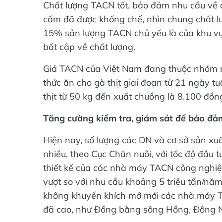
Chất lượng TACN tốt, bảo đảm nhu cầu về d
cấm đã được khống chế, nhìn chung chất lư
15% sản lượng TACN chủ yếu là của khu vực 
bất cập về chất lượng.
Giá TACN của Việt Nam đang thuộc nhóm nư
thức ăn cho gà thịt giai đoạn từ 21 ngày t
thịt từ 50 kg đến xuất chuồng là 8.100 đồn
Tăng cường kiểm tra, giám sát để bảo đ
Hiện nay, số lượng các DN và cơ sở sản x
nhiều, theo Cục Chăn nuôi, với tốc độ đầu 
thiết kế của các nhà máy TACN công nghiệp
vượt so với nhu cầu khoảng 5 triệu tấn/nă
không khuyến khích mở mới các nhà máy T
đã cao, như Đồng bằng sông Hồng, Đông 