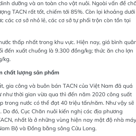
inh dưỡng và an toàn cho vật nuôi. Ngoài vấn đề ch
ợng TACN rất tốt, chiếm tới 85%. Còn lại khoảng dưới
các cơ sở nhỏ lẻ, các cơ sở tự phối trộn còn tồn tại
ớc thấp nhất trong khu vực. Hiện nay, giá bình quâ
uổi đến xuất chuồng là 9.300 đồng/kg; thức ăn cho lợn
g/kg.
ảm chất lượng sản phẩm
uất, gia công và buôn bán TACN của Việt Nam đã quá
tư như thời gian vừa qua thì đến năm 2020 công suất
 trong nước có thể đạt 40 triệu tấn/năm. Như vậy sẽ
m. Do đó, Cục Chăn nuôi kiến nghị các địa phương
ACN, nhất là ở những vùng hiện nay mật độ nhà má
Nam Bộ và Đồng bằng sông Cửu Long.