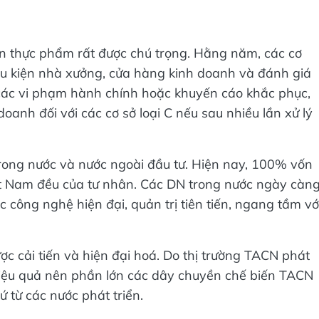
n thực phẩm rất được chú trọng. Hằng năm, các cơ
iều kiện nhà xưởng, cửa hàng kinh doanh và đánh giá
 các vi phạm hành chính hoặc khuyến cáo khắc phục,
doanh đối với các cơ sở loại C nếu sau nhiều lần xử lý
rong nước và nước ngoài đầu tư. Hiện nay, 100% vốn
t Nam đều của tư nhân. Các DN trong nước ngày càn
 công nghệ hiện đại, quản trị tiên tiến, ngang tầm vớ
 cải tiến và hiện đại hoá. Do thị trường TACN phát
hiệu quả nên phần lớn các dây chuyền chế biến TACN
 từ các nước phát triển.