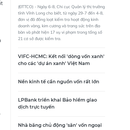
ất
(ĐTTCO) - Ngày 6-8, Chi cục Quản lý thị trường
tỉnh Vĩnh Long cho biết, từ ngày 29-7 đến 4-8,
đơn vị đã đồng loạt kiểm tra hoạt động kinh
doanh vàng, kim cương và trang sức trên địa
bàn và phát hiện 17 vụ vi phạm trong tổng số
21 cơ sở được kiểm tra.
n
VIFC-HCMC: Kết nối 'dòng vốn xanh'
cho các 'dự án xanh' Việt Nam
Nền kinh tế cần nguồn vốn rất lớn
LPBank triển khai Bảo hiểm giao
dịch trực tuyến
y
Nhà băng chủ động 'săn' vốn ngoại