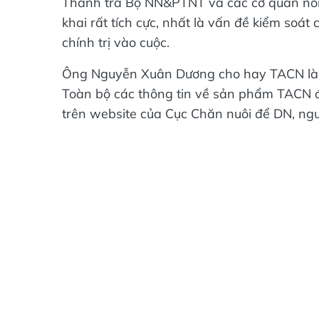
Thanh tra Bộ NN&PTNT và các cơ quan nông
khai rất tích cực, nhất là vấn đề kiểm soá
chính trị vào cuộc.
Ông Nguyễn Xuân Dương cho hay TACN là l
Toàn bộ các thông tin về sản phẩm TACN đ
trên website của Cục Chăn nuôi để DN, ngườ