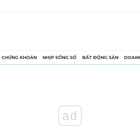
CHỨNG KHOÁN
NHỊP SỐNG SỐ
BẤT ĐỘNG SẢN
DOANH
ad