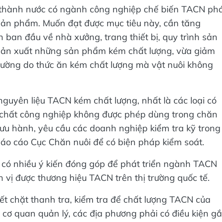
rở thành nước có ngành công nghiệp chế biến TACN ph
 sản phẩm. Muốn đạt được mục tiêu này, cần tăng
n ban đầu về nhà xưởng, trang thiết bị, quy trình sản
 sản xuất những sản phẩm kém chất lượng, vừa giảm
rường do thức ăn kém chất lượng mà vật nuôi không
 nguyên liệu TACN kém chất lượng, nhất là các loại có
á chất công nghiệp không được phép dùng trong chăn
ưu hành, yêu cầu các doanh nghiệp kiểm tra kỹ trong
báo cáo Cục Chăn nuôi để có biện pháp kiểm soát.
 có nhiều ý kiến đóng góp để phát triển ngành TACN
vị được thương hiệu TACN trên thị trường quốc tế.
ết chặt thanh tra, kiểm tra để chất lượng TACN của
cơ quan quản lý, các địa phương phải có điều kiện gắ