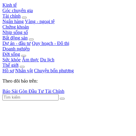
Kinh tế
Góc chuyên gia
Tài chính
Ngân hàng
Vàng - ngoại tệ
Chứng khoán
Nhịp sống số
Bất động sản
Dự án - đầu tư
Quy hoạch - Đô thị
Doanh nghiệp
Đời sống
Sức khỏe
Ẩm thực
Du lịch
Thế giới
Hồ sơ
Nhân vật
Chuyện bốn phương
Theo dõi báo trên:
Báo Sài Gòn Đầu Tư Tài Chính