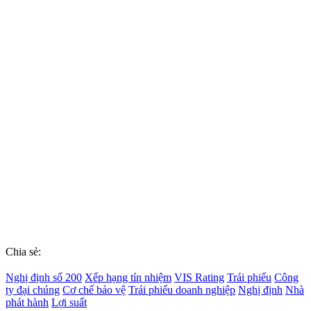
Chia sẻ:
Nghị định số 200
Xếp hạng tín nhiệm
VIS Rating
Trái phiếu
Công
ty đại chúng
Cơ chế bảo vệ
Trái phiếu doanh nghiệp
Nghị định
Nhà
phát hành
Lợi suất