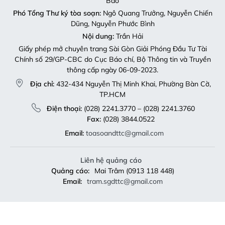
Bảo
Phó Tổng Thư ký tòa soạn:
Ngô Quang Trưởng, Nguyễn Chiến
Dũng, Nguyễn Phước Bình
Nội dung:
Trần Hải
Giấy phép mở chuyên trang Sài Gòn Giải Phóng Đầu Tư Tài
Chính số 29/GP-CBC do Cục Báo chí, Bộ Thông tin và Truyền
thông cấp ngày 06-09-2023.
Địa chỉ:
432-434 Nguyễn Thị Minh Khai, Phường Bàn Cờ,
TP.HCM
Điện thoại:
(028) 2241.3770 – (028) 2241.3760
Fax:
(028) 3844.0522
Email:
toasoandttc@gmail.com
Liên hệ quảng cáo
Quảng cáo:
Mai Trâm (0913 118 448)
Email:
tram.sgdttc@gmail.com