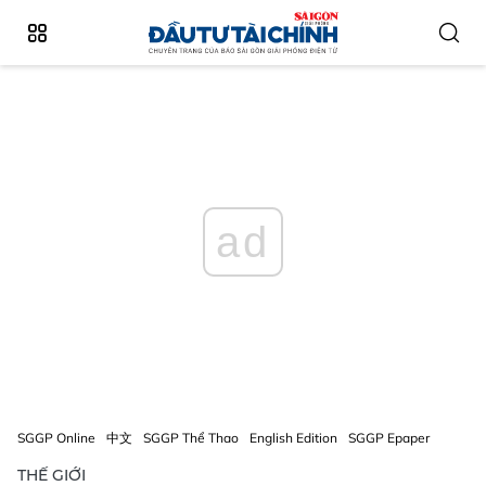
ad
SGGP Online
中文
SGGP Thể Thao
English Edition
SGGP Epaper
THẾ GIỚI