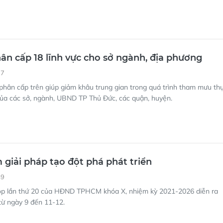
n cấp 18 lĩnh vực cho sở ngành, địa phương
27
phân cấp trên giúp giảm khâu trung gian trong quá trình tham mưu th
của các sở, ngành, UBND TP Thủ Đức, các quận, huyện.
giải pháp tạo đột phá phát triển
49
ọp lần thứ 20 của HĐND TPHCM khóa X, nhiệm kỳ 2021-2026 diễn ra
 từ ngày 9 đến 11-12.