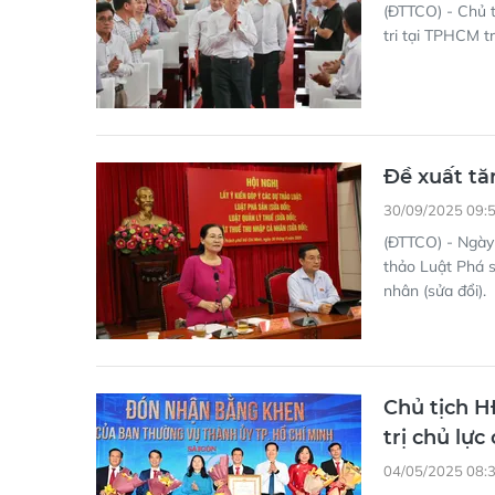
(ĐTTCO) - Chủ 
tri tại TPHCM t
Đề xuất tă
30/09/2025 09:
(ĐTTCO) - Ngày 
thảo Luật Phá s
nhân (sửa đổi).
Chủ tịch 
trị chủ lực
04/05/2025 08: