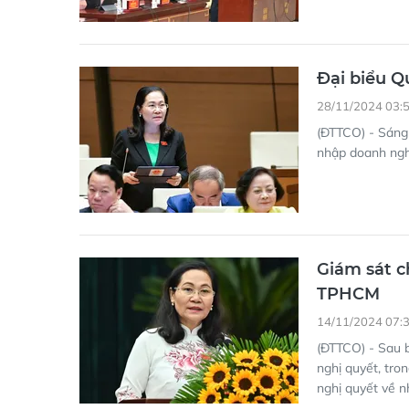
Đại biểu Q
28/11/2024 03:
(ĐTTCO) - Sáng 
nhập doanh ngh
Giám sát c
TPHCM
14/11/2024 07:
(ĐTTCO) - Sau 
nghị quyết, tron
nghị quyết về n