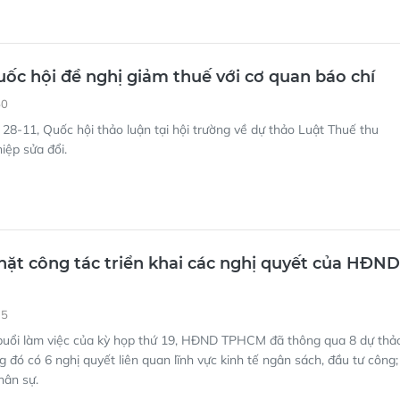
uốc hội đề nghị giảm thuế với cơ quan báo chí
50
28-11, Quốc hội thảo luận tại hội trường về dự thảo Luật Thuế thu
iệp sửa đổi.
hặt công tác triển khai các nghị quyết của HĐND
35
buổi làm việc của kỳ họp thứ 19, HĐND TPHCM đã thông qua 8 dự thả
g đó có 6 nghị quyết liên quan lĩnh vực kinh tế ngân sách, đầu tư công;
hân sự.