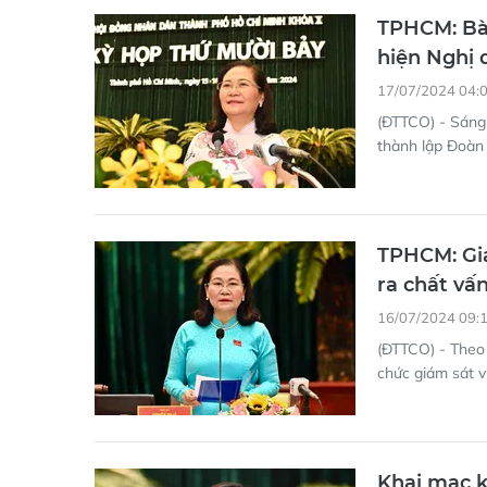
TPHCM: Bà
hiện Nghị 
17/07/2024 04:
(ĐTTCO) - Sáng
thành lập Đoàn
TPHCM: Giá
ra chất vấ
16/07/2024 09:
(ĐTTCO) - The
chức giám sát v
Khai mạc 