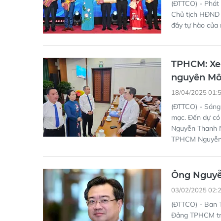
(ĐTTCO) - Phát 
Chủ tịch HĐND 
đầy tự hào của
TPHCM: Xem
nguyên Mô
18/04/2025 01:
(ĐTTCO) - Sáng
mạc. Đến dự có
Nguyễn Thanh 
TPHCM Nguyễn 
Ông Nguyễ
03/02/2025 02:
(ĐTTCO) - Ban 
Đảng TPHCM tr