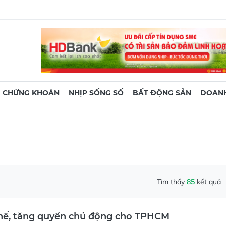
CHỨNG KHOÁN
NHỊP SỐNG SỐ
BẤT ĐỘNG SẢN
DOANH
Tìm thấy
85
kết quả
hế, tăng quyền chủ động cho TPHCM