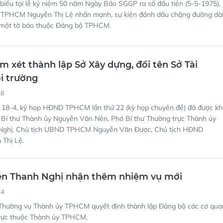
biểu tại lễ kỷ niệm 50 năm Ngày Báo SGGP ra số đầu tiên (5-5-1975),
TPHCM Nguyễn Thị Lệ nhấn mạnh, sự kiện đánh dấu chặng đường dà
 một tờ báo thuộc Đảng bộ TPHCM.
 xét thành lập Sở Xây dựng, đổi tên Sở Tài
i trường
58
 18-4, kỳ họp HĐND TPHCM lần thứ 22 (kỳ họp chuyên đề) đã được kh
 Bí thư Thành ủy Nguyễn Văn Nên, Phó Bí thư Thường trực Thành ủy
Nghị, Chủ tịch UBND TPHCM Nguyễn Văn Được, Chủ tịch HĐND
Thị Lệ.
n Thanh Nghị nhận thêm nhiệm vụ mới
24
Thường vụ Thành ủy TPHCM quyết định thành lập Đảng bộ các cơ qua
ực thuộc Thành ủy TPHCM.