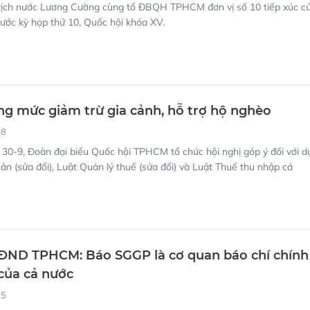
tịch nước Lương Cường cùng tổ ĐBQH TPHCM đơn vị số 10 tiếp xúc c
rước kỳ họp thứ 10, Quốc hội khóa XV.
ng mức giảm trừ gia cảnh, hỗ trợ hộ nghèo
58
30-9, Đoàn đại biểu Quốc hội TPHCM tổ chức hội nghị góp ý đối với d
ản (sửa đổi), Luật Quản lý thuế (sửa đổi) và Luật Thuế thu nhập cá
HĐND TPHCM: Báo SGGP là cơ quan báo chí chính
 của cả nước
35