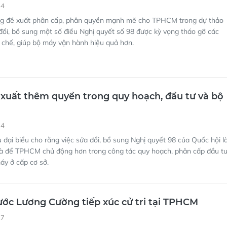
54
g đề xuất phân cấp, phân quyền mạnh mẽ cho TPHCM trong dự thảo
đổi, bổ sung một số điều Nghị quyết số 98 được kỳ vọng tháo gỡ các
 chế, giúp bộ máy vận hành hiệu quả hơn.
uất thêm quyền trong quy hoạch, đầu tư và bộ
34
 đại biểu cho rằng việc sửa đổi, bổ sung Nghị quyết 98 của Quốc hội l
 là để TPHCM chủ động hơn trong công tác quy hoạch, phân cấp đầu t
áy ở cấp cơ sở.
ước Lương Cường tiếp xúc cử tri tại TPHCM
27