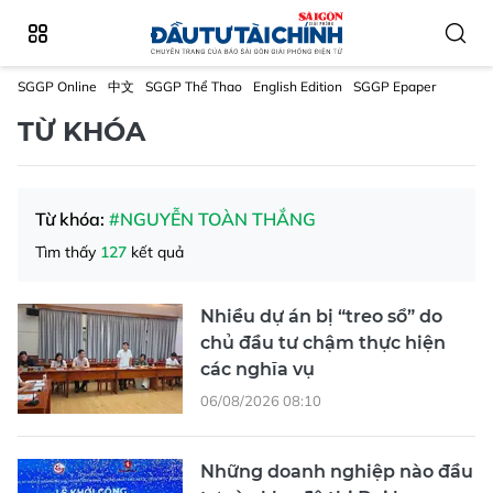
SGGP Online
中文
SGGP Thể Thao
English Edition
SGGP Epaper
TỪ KHÓA
Từ khóa:
#NGUYỄN TOÀN THẮNG
Tìm thấy
127
kết quả
Nhiều dự án bị “treo sổ” do
chủ đầu tư chậm thực hiện
các nghĩa vụ
06/08/2026 08:10
Những doanh nghiệp nào đầu