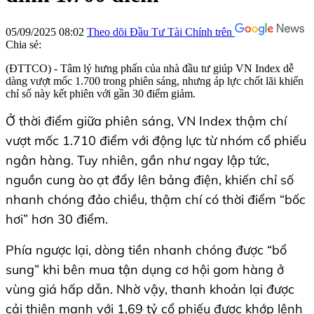
05/09/2025 08:02
Theo dõi Đầu Tư Tài Chính trên
Chia sẻ:
(ĐTTCO) - Tâm lý hưng phấn của nhà đầu tư giúp VN Index dễ
dàng vượt mốc 1.700 trong phiên sáng, nhưng áp lực chốt lãi khiến
chỉ số này kết phiên với gần 30 điểm giảm.
Ở thời điểm giữa phiên sáng, VN Index thậm chí
vượt mốc 1.710 điểm với động lực từ nhóm cổ phiếu
ngân hàng. Tuy nhiên, gần như ngay lập tức,
nguồn cung ào ạt đẩy lên bảng điện, khiến chỉ số
nhanh chóng đảo chiều, thậm chí có thời điểm “bốc
hơi” hơn 30 điểm.
Phía ngược lại, dòng tiền nhanh chóng được “bổ
sung” khi bên mua tận dụng cơ hội gom hàng ở
vùng giá hấp dẫn. Nhờ vậy, thanh khoản lại được
cải thiện mạnh với 1,69 tỷ cổ phiếu được khớp lệnh