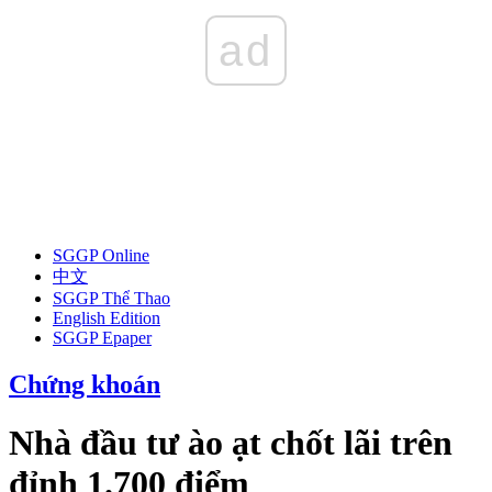
ad
SGGP Online
中文
SGGP Thể Thao
English Edition
SGGP Epaper
Chứng khoán
Nhà đầu tư ào ạt chốt lãi trên
đỉnh 1.700 điểm