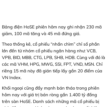
Bảng điện HoSE phiên hôm nay ghi nhận 230 mã
giảm, 100 mã tăng và 45 mã đứng giá.
Theo thống kê, cổ phiếu “nhấn chìm” chỉ số phần
lớn đến từ nhóm cổ phiếu ngân hàng như: VCB,
VPB, BID, MBB, CTG, LPB, SHB, HDB. Cùng với đó là
các mã VHM, HPG, MWG, SSI, FPT, VND, MSN. Chỉ
riêng 15 mã này đã gián tiếp lấy gần 20 điểm của
VN Index.
Khối ngoại cũng đẩy mạnh bán tháo trong phiên
hôm nay với giá trị bán ròng gần 1.400 tỷ đồng
trên sàn HoSE. Danh sách những mã cổ phiếu bị