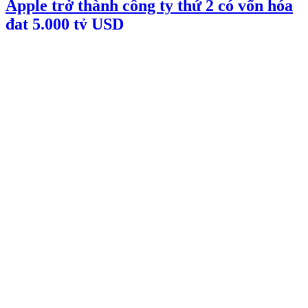
Apple trở thành công ty thứ 2 có vốn hóa
đạt 5.000 tỷ USD
29/07/2026 00:27
Nhà đầu tư Phố Wall 'vừa mua, vừa
ngóng'
29/07/2026 00:26