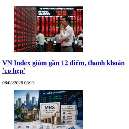
VN Index giảm gần 12 điểm, thanh khoản
'co hẹp'
06/08/2026 08:13