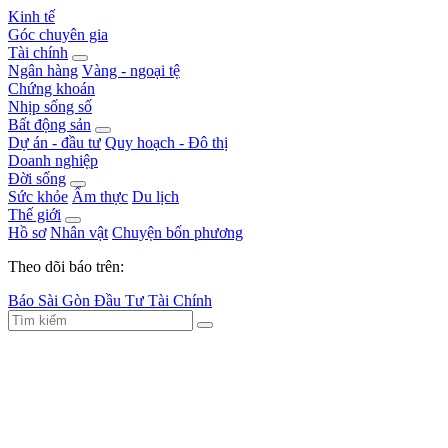
Kinh tế
Góc chuyên gia
Tài chính
Ngân hàng
Vàng - ngoại tệ
Chứng khoán
Nhịp sống số
Bất động sản
Dự án - đầu tư
Quy hoạch - Đô thị
Doanh nghiệp
Đời sống
Sức khỏe
Ẩm thực
Du lịch
Thế giới
Hồ sơ
Nhân vật
Chuyện bốn phương
Theo dõi báo trên:
Báo Sài Gòn Đầu Tư Tài Chính