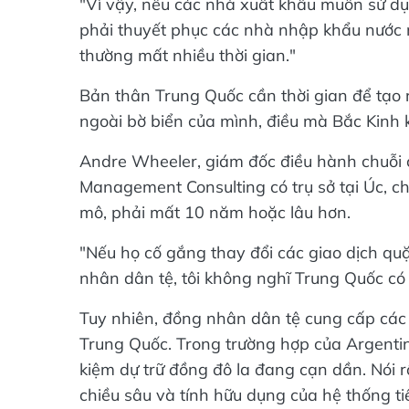
"Vì vậy, nếu các nhà xuất khẩu muốn sử dụ
phải thuyết phục các nhà nhập khẩu nước 
thường mất nhiều thời gian."
Bản thân Trung Quốc cần thời gian để tạo 
ngoài bờ biển của mình, điều mà Bắc Kinh 
Andre Wheeler, giám đốc điều hành chuỗi c
Management Consulting có trụ sở tại Úc, c
mô, phải mất 10 năm hoặc lâu hơn.
"Nếu họ cố gắng thay đổi các giao dịch qu
nhân dân tệ, tôi không nghĩ Trung Quốc có 
Tuy nhiên, đồng nhân dân tệ cung cấp các
Trung Quốc. Trong trường hợp của Argenti
kiệm dự trữ đồng đô la đang cạn dần. Nói 
chiều sâu và tính hữu dụng của hệ thống tiề