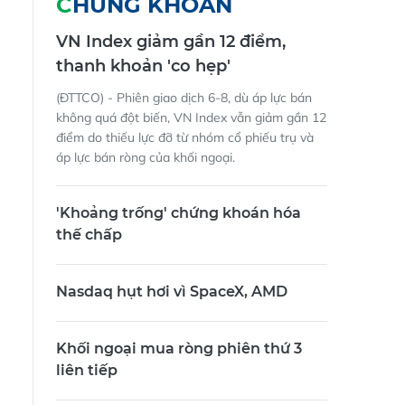
CHỨNG KHOÁN
VN Index giảm gần 12 điểm,
thanh khoản 'co hẹp'
(ĐTTCO) - Phiên giao dịch 6-8, dù áp lực bán
không quá đột biến, VN Index vẫn giảm gần 12
điểm do thiếu lực đỡ từ nhóm cổ phiếu trụ và
áp lực bán ròng của khối ngoại.
'Khoảng trống' chứng khoán hóa
thế chấp
Nasdaq hụt hơi vì SpaceX, AMD
Khối ngoại mua ròng phiên thứ 3
liên tiếp