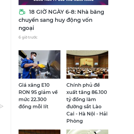
18 GIỜ NGÀY 6-8: Nhà băng
chuyển sang huy động vốn
ngoại
6 giờ trước
.
Giá xăng E10
Chính phủ đề
RON 95 giảm về
xuất tăng 86.100
mức 22.300
tỷ đồng làm
đồng mỗi lít
đường sắt Lào
Cai - Hà Nội - Hải
Phòng