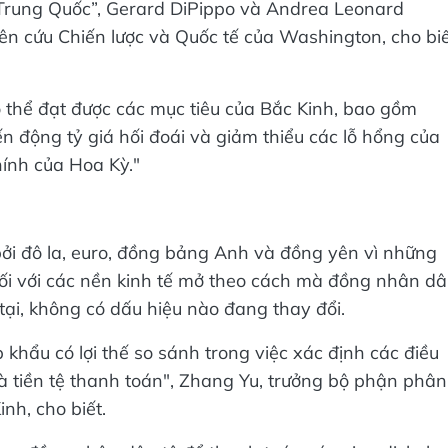
Trung Quốc”, Gerard DiPippo và Andrea Leonard
iên cứu Chiến lược và Quốc tế của Washington, cho bi
 thể đạt được các mục tiêu của Bắc Kinh, bao gồm
ến động tỷ giá hối đoái và giảm thiểu các lỗ hổng của
hính của Hoa Kỳ."
bởi đô la, euro, đồng bảng Anh và đồng yên vì những
nối với các nền kinh tế mở theo cách mà đồng nhân d
tại, không có dấu hiệu nào đang thay đổi.
 khẩu có lợi thế so sánh trong việc xác định các điều
à tiền tệ thanh toán", Zhang Yu, trưởng bộ phận phân
nh, cho biết.