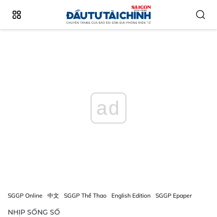
ad
SGGP Online
中文
SGGP Thể Thao
English Edition
SGGP Epaper
NHỊP SỐNG SỐ