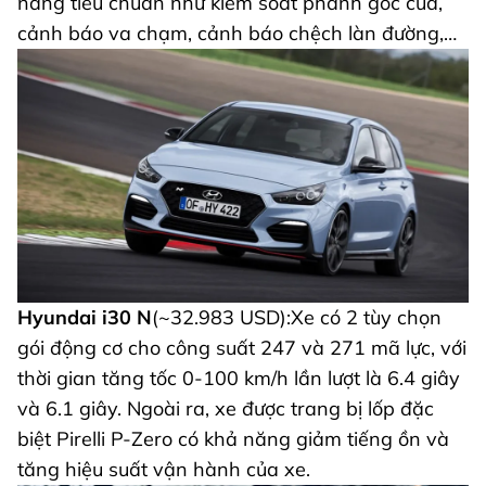
năng tiêu chuẩn như kiểm soát phanh góc cua,
cảnh báo va chạm, cảnh báo chệch làn đường,…
Hyundai i30 N
(~32.983 USD):Xe có 2 tùy chọn
gói động cơ cho công suất 247 và 271 mã lực, với
thời gian tăng tốc 0-100 km/h lần lượt là 6.4 giây
và 6.1 giây. Ngoài ra, xe được trang bị lốp đặc
biệt Pirelli P-Zero có khả năng giảm tiếng ồn và
tăng hiệu suất vận hành của xe.