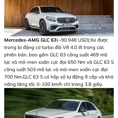
Mercedes-AMG GLC 63
(~90.948 USD):Xe được
trang bị động cơ turbo đôi V8 4.0 lít trong các
phiên bản, bao gồm GLC 63 công suất 469 mã
lực và mô-men xoắn cực đại 650 Nm và GLC 63 S
công suất 503 mã lực và mô-men xoắn cực đại
700 Nm.GLC 63 S có hộp số tự động 9 cấp và khả
năng tăng tốc 0-100 km/h chỉ trong 3.8 giây.