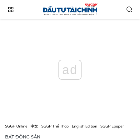
ad
SGGP Online
中文
SGGP Thể Thao
English Edition
SGGP Epaper
BẤT ĐỘNG SẢN