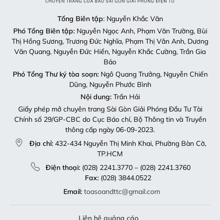
Tổng Biên tập
: Nguyễn Khắc Văn
Phó Tổng Biên tập:
Nguyễn Ngọc Anh, Phạm Văn Trường, Bùi
Thị Hồng Sương, Trương Đức Nghĩa, Phạm Thị Vân Anh, Dương
Văn Quang, Nguyễn Đức Hiển, Nguyễn Khắc Cường, Trần Gia
Bảo
Phó Tổng Thư ký tòa soạn:
Ngô Quang Trưởng, Nguyễn Chiến
Dũng, Nguyễn Phước Bình
Nội dung:
Trần Hải
Giấy phép mở chuyên trang Sài Gòn Giải Phóng Đầu Tư Tài
Chính số 29/GP-CBC do Cục Báo chí, Bộ Thông tin và Truyền
thông cấp ngày 06-09-2023.
Địa chỉ:
432-434 Nguyễn Thị Minh Khai, Phường Bàn Cờ,
TP.HCM
Điện thoại:
(028) 2241.3770 – (028) 2241.3760
Fax:
(028) 3844.0522
Email:
toasoandttc@gmail.com
Liên hệ quảng cáo