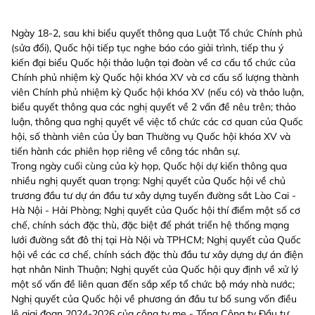
Ngày 18-2, sau khi biểu quyết thông qua Luật Tổ chức Chính phủ
(sửa đổi), Quốc hội tiếp tục nghe báo cáo giải trình, tiếp thu ý
kiến đại biểu Quốc hội thảo luận tại đoàn về cơ cấu tổ chức của
Chính phủ nhiệm kỳ Quốc hội khóa XV và cơ cấu số lượng thành
viên Chính phủ nhiệm kỳ Quốc hội khóa XV (nếu có) và thảo luận,
biểu quyết thông qua các nghị quyết về 2 vấn đề nêu trên; thảo
luận, thông qua nghị quyết về việc tổ chức các cơ quan của Quốc
hội, số thành viên của Ủy ban Thường vụ Quốc hội khóa XV và
tiến hành các phiên họp riêng về công tác nhân sự.
Trong ngày cuối cùng của kỳ họp, Quốc hội dự kiến thông qua
nhiều nghị quyết quan trọng: Nghị quyết của Quốc hội về chủ
trương đầu tư dự án đầu tư xây dựng tuyến đường sắt Lào Cai -
Hà Nội - Hải Phòng; Nghị quyết của Quốc hội thí điểm một số cơ
chế, chính sách đặc thù, đặc biệt để phát triển hệ thống mạng
lưới đường sắt đô thị tại Hà Nội và TPHCM; Nghị quyết của Quốc
hội về các cơ chế, chính sách đặc thù đầu tư xây dựng dự án điện
hạt nhân Ninh Thuận; Nghị quyết của Quốc hội quy định về xử lý
một số vấn đề liên quan đến sắp xếp tổ chức bộ máy nhà nước;
Nghị quyết của Quốc hội về phương án đầu tư bổ sung vốn điều
lệ giai đoạn 2024-2026 của công ty mẹ - Tổng Công ty Đầu tư