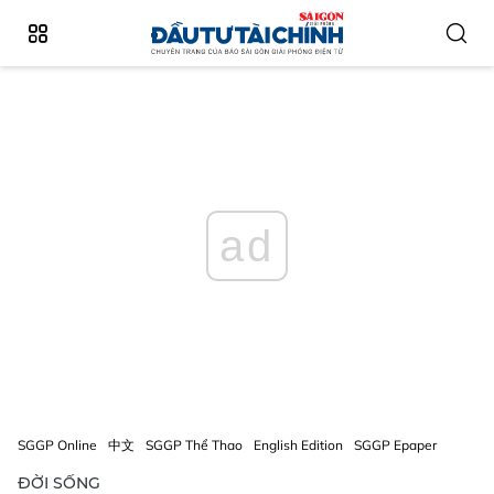
ad
SGGP Online
中文
SGGP Thể Thao
English Edition
SGGP Epaper
ĐỜI SỐNG