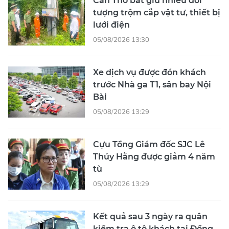
Cần Thơ bắt giữ nhiều đối
tượng trộm cắp vật tư, thiết bị
lưới điện
05/08/2026 13:30
Xe dịch vụ được đón khách
trước Nhà ga T1, sân bay Nội
Bài
05/08/2026 13:29
Cựu Tổng Giám đốc SJC Lê
Thúy Hằng được giảm 4 năm
tù
05/08/2026 13:29
Kết quả sau 3 ngày ra quân
kiểm tra ô tô khách tại Đồng