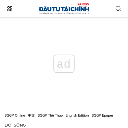
ad
SGGP Online
中文
SGGP Thể Thao
English Edition
SGGP Epaper
ĐỜI SỐNG