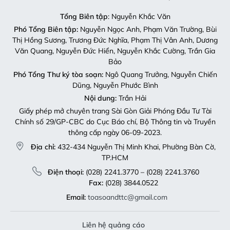
Tổng Biên tập
: Nguyễn Khắc Văn
Phó Tổng Biên tập:
Nguyễn Ngọc Anh, Phạm Văn Trường, Bùi
Thị Hồng Sương, Trương Đức Nghĩa, Phạm Thị Vân Anh, Dương
Văn Quang, Nguyễn Đức Hiển, Nguyễn Khắc Cường, Trần Gia
Bảo
Phó Tổng Thư ký tòa soạn:
Ngô Quang Trưởng, Nguyễn Chiến
Dũng, Nguyễn Phước Bình
Nội dung:
Trần Hải
Giấy phép mở chuyên trang Sài Gòn Giải Phóng Đầu Tư Tài
Chính số 29/GP-CBC do Cục Báo chí, Bộ Thông tin và Truyền
thông cấp ngày 06-09-2023.
Địa chỉ:
432-434 Nguyễn Thị Minh Khai, Phường Bàn Cờ,
TP.HCM
Điện thoại:
(028) 2241.3770 – (028) 2241.3760
Fax:
(028) 3844.0522
Email:
toasoandttc@gmail.com
Liên hệ quảng cáo