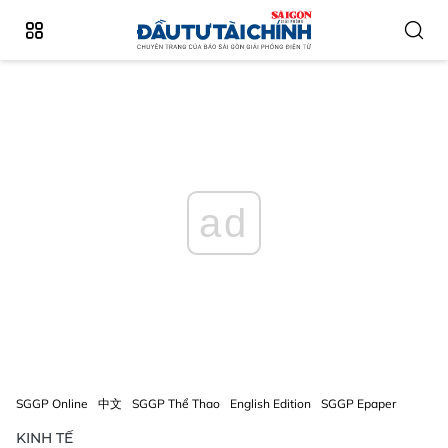
ad
SGGP Online
中文
SGGP Thể Thao
English Edition
SGGP Epaper
KINH TẾ