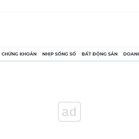
CHỨNG KHOÁN
NHỊP SỐNG SỐ
BẤT ĐỘNG SẢN
DOANH
ad