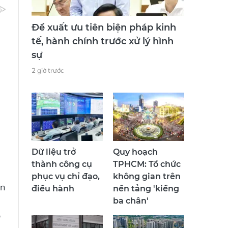
Đề xuất ưu tiên biện pháp kinh
tế, hành chính trước xử lý hình
sự
2 giờ trước
Dữ liệu trở
Quy hoạch
thành công cụ
TPHCM: Tổ chức
phục vụ chỉ đạo,
không gian trên
an
điều hành
nền tảng 'kiềng
ba chân'
o