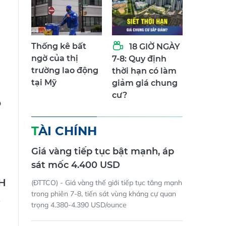
n
Thống kê bất
18 GIỜ NGÀY
ngờ của thị
7-8: Quy định
trường lao động
thời hạn có làm
tại Mỹ
giảm giá chung
cư?
ó
TÀI CHÍNH
Giá vàng tiếp tục bật mạnh, áp
sát mốc 4.400 USD
H
(ĐTTCO) - Giá vàng thế giới tiếp tục tăng mạnh
trong phiên 7-8, tiến sát vùng kháng cự quan
trọng 4.380-4.390 USD/ounce