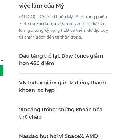
Phố Wall khởi sắc sau báo cáo
việc làm của Mỹ
(ĐTTCO) - Chứng khoán Mỹ tăng trong phiên
7-8, sau khi dữ liệu việc làm yếu hơn dự kiến
làm gia tăng kỳ vọng FED có thêm dư địa duy
trì chính sách tiền tệ thận trọng.
Dầu tăng trở lại, Dow Jones giảm
hơn 450 điểm
VN Index giảm gần 12 điểm, thanh
khoản 'co hẹp'
'Khoảng trống' chứng khoán hóa
thế chấp