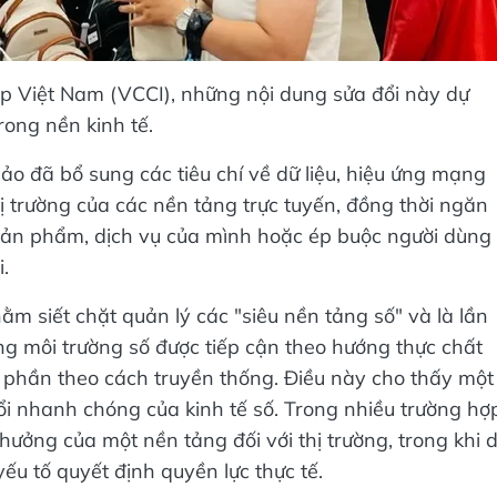
 Việt Nam (VCCI), những nội dung sửa đổi này dự
rong nền kinh tế.
hảo đã bổ sung các tiêu chí về dữ liệu, hiệu ứng mạng
 trường của các nền tảng trực tuyến, đồng thời ngăn
 sản phẩm, dịch vụ của mình hoặc ép buộc người dùng
.
ằm siết chặt quản lý các "siêu nền tảng số" và là lần
ng môi trường số được tiếp cận theo hướng thực chất
ị phần theo cách truyền thống. Điều này cho thấy một
đổi nhanh chóng của kinh tế số. Trong nhiều trường hợ
ởng của một nền tảng đối với thị trường, trong khi 
 yếu tố quyết định quyền lực thực tế.