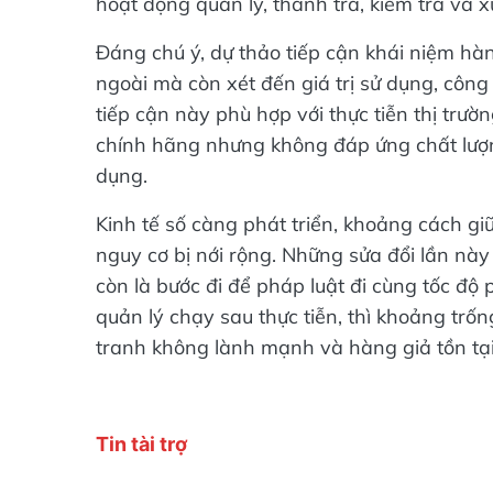
hoạt động quản lý, thanh tra, kiểm tra và x
Đáng chú ý, dự thảo tiếp cận khái niệm hà
ngoài mà còn xét đến giá trị sử dụng, côn
tiếp cận này phù hợp với thực tiễn thị trư
chính hãng nhưng không đáp ứng chất lư
dụng.
Kinh tế số càng phát triển, khoảng cách gi
nguy cơ bị nới rộng. Những sửa đổi lần nà
còn là bước đi để pháp luật đi cùng tốc độ p
quản lý chạy sau thực tiễn, thì khoảng trố
tranh không lành mạnh và hàng giả tồn tại