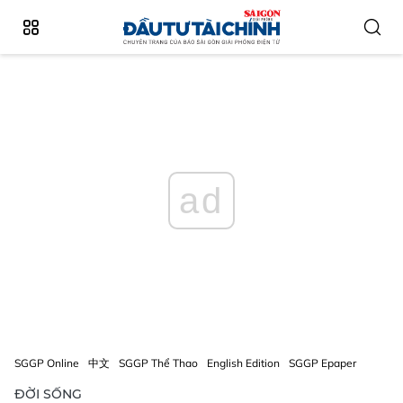
ad
SGGP Online
中文
SGGP Thể Thao
English Edition
SGGP Epaper
ĐỜI SỐNG