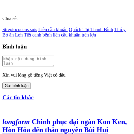
Chia sẻ:
Streptococcus suis
Liên cầu khuẩn
Quách Thị Thanh Bình
Thú y
Bỏ ăn
Lợn
Tiết canh
bệnh liên cầu khuẩn trên lợn
Bình luận
Xin vui lòng gõ tiếng Việt có dấu
Gửi bình luận
Các tin khác
longform
Chinh phục đại ngàn Kon Ken,
Hòn Hỏa đến thảo nguyên Bùi Hui