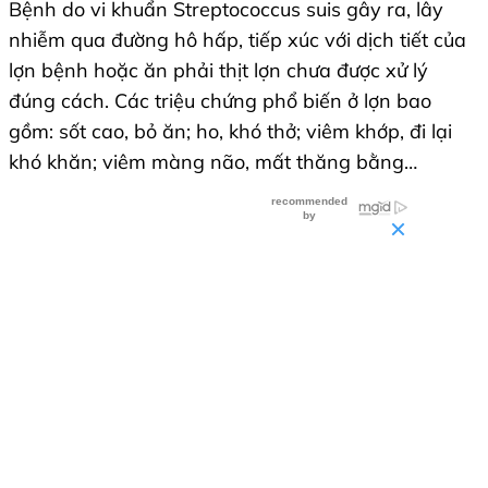
Bệnh do vi khuẩn Streptococcus suis gây ra, lây
nhiễm qua đường hô hấp, tiếp xúc với dịch tiết của
lợn bệnh hoặc ăn phải thịt lợn chưa được xử lý
đúng cách. Các triệu chứng phổ biến ở lợn bao
gồm: sốt cao, bỏ ăn; ho, khó thở; viêm khớp, đi lại
khó khăn; viêm màng não, mất thăng bằng…