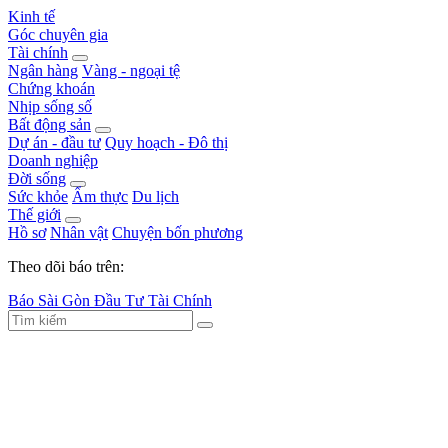
Kinh tế
Góc chuyên gia
Tài chính
Ngân hàng
Vàng - ngoại tệ
Chứng khoán
Nhịp sống số
Bất động sản
Dự án - đầu tư
Quy hoạch - Đô thị
Doanh nghiệp
Đời sống
Sức khỏe
Ẩm thực
Du lịch
Thế giới
Hồ sơ
Nhân vật
Chuyện bốn phương
Theo dõi báo trên:
Báo Sài Gòn Đầu Tư Tài Chính