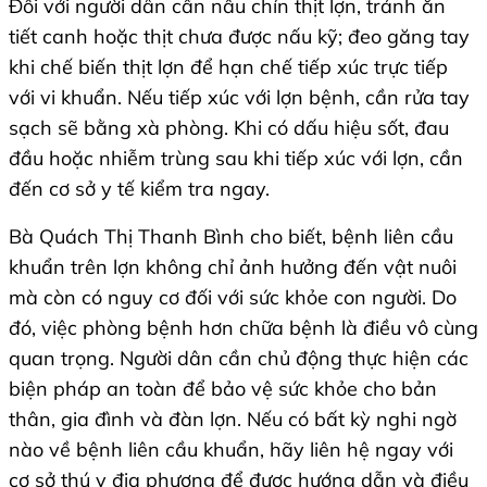
Đối với người dân cần nấu chín thịt lợn, tránh ăn
tiết canh hoặc thịt chưa được nấu kỹ; đeo găng tay
khi chế biến thịt lợn để hạn chế tiếp xúc trực tiếp
với vi khuẩn. Nếu tiếp xúc với lợn bệnh, cần rửa tay
sạch sẽ bằng xà phòng. Khi có dấu hiệu sốt, đau
đầu hoặc nhiễm trùng sau khi tiếp xúc với lợn, cần
đến cơ sở y tế kiểm tra ngay.
Bà Quách Thị Thanh Bình cho biết, bệnh liên cầu
khuẩn trên lợn không chỉ ảnh hưởng đến vật nuôi
mà còn có nguy cơ đối với sức khỏe con người. Do
đó, việc phòng bệnh hơn chữa bệnh là điều vô cùng
quan trọng. Người dân cần chủ động thực hiện các
biện pháp an toàn để bảo vệ sức khỏe cho bản
thân, gia đình và đàn lợn. Nếu có bất kỳ nghi ngờ
nào về bệnh liên cầu khuẩn, hãy liên hệ ngay với
cơ sở thú y địa phương để được hướng dẫn và điều