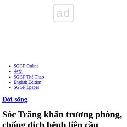
ad
SGGP Online
中文
SGGP Thể Thao
English Edition
SGGP Epaper
Đời sống
Sóc Trăng khẩn trương phòng,
chống dịch bệnh liên cầu