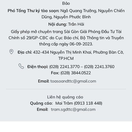
Bảo
Phó Tổng Thư ký tòa soạn:
Ngô Quang Trưởng, Nguyễn Chiến
Dũng, Nguyễn Phước Bình
Nội dung:
Trần Hải
Giấy phép mở chuyên trang Sài Gòn Giải Phóng Đầu Tư Tài
Chính số 29/GP-CBC do Cục Báo chí, Bộ Thông tin và Truyền
thông cấp ngày 06-09-2023.
Địa chỉ:
432-434 Nguyễn Thị Minh Khai, Phường Bàn Cờ,
TP.HCM
Điện thoại:
(028) 2241.3770 – (028) 2241.3760
Fax:
(028) 3844.0522
Email:
toasoandttc@gmail.com
Liên hệ quảng cáo
Quảng cáo:
Mai Trâm (0913 118 448)
Email:
tram.sgdttc@gmail.com