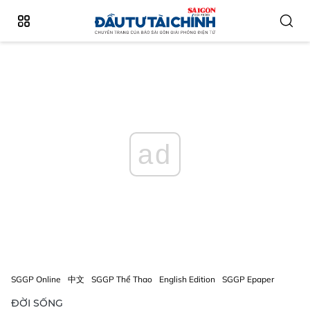
ad
SGGP Online
中文
SGGP Thể Thao
English Edition
SGGP Epaper
ĐỜI SỐNG