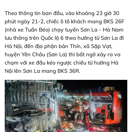
Theo thông tin ban đầu, vào khoảng 23 giờ 30
phút ngày 21-2, chiếc ô tô khách mang BKS 26F
(nhà xe Tuấn Béo) chạy tuyến Sơn La - Hà Nam
lưu thông trên Quốc lộ 6 theo hướng từ Sơn La đi
Hà Nội, đến địa phận bản Thín, xã Sặp Vạt,
huyện Yên Châu (Sơn La) thì bất ngờ xảy ra va
chạm với xe đầu kéo ngược chiều từ hướng Hà
Nội lên Sơn La mang BKS 36R.