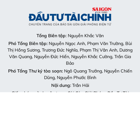
Tổng Biên tập
: Nguyễn Khắc Văn
Phó Tổng Biên tập:
Nguyễn Ngọc Anh, Phạm Văn Trường, Bùi
Thị Hồng Sương, Trương Đức Nghĩa, Phạm Thị Vân Anh, Dương
Văn Quang, Nguyễn Đức Hiển, Nguyễn Khắc Cường, Trần Gia
Bảo
Phó Tổng Thư ký tòa soạn:
Ngô Quang Trưởng, Nguyễn Chiến
Dũng, Nguyễn Phước Bình
Nội dung:
Trần Hải
Giấy phép mở chuyên trang Sài Gòn Giải Phóng Đầu Tư Tài
Chính số 29/GP-CBC do Cục Báo chí, Bộ Thông tin và Truyền
thông cấp ngày 06-09-2023.
Địa chỉ:
432-434 Nguyễn Thị Minh Khai, Phường Bàn Cờ,
TP.HCM
Điện thoại:
(028) 2241.3770 – (028) 2241.3760
Fax:
(028) 3844.0522