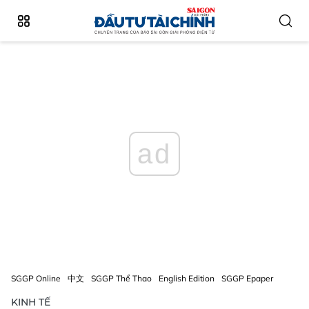
ad
SGGP Online
中文
SGGP Thể Thao
English Edition
SGGP Epaper
KINH TẾ