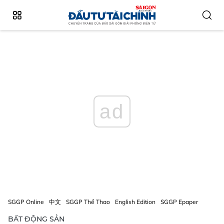
ad
SGGP Online
中文
SGGP Thể Thao
English Edition
SGGP Epaper
BẤT ĐỘNG SẢN