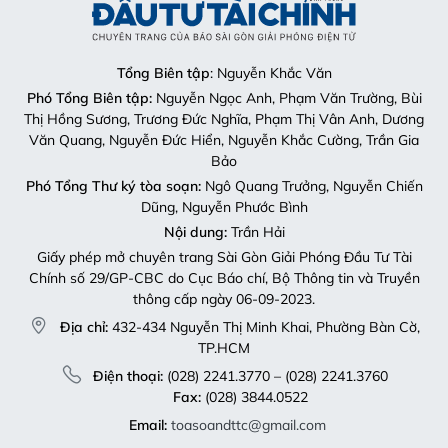
Tổng Biên tập
: Nguyễn Khắc Văn
Phó Tổng Biên tập:
Nguyễn Ngọc Anh, Phạm Văn Trường, Bùi
Thị Hồng Sương, Trương Đức Nghĩa, Phạm Thị Vân Anh, Dương
Văn Quang, Nguyễn Đức Hiển, Nguyễn Khắc Cường, Trần Gia
Bảo
Phó Tổng Thư ký tòa soạn:
Ngô Quang Trưởng, Nguyễn Chiến
Dũng, Nguyễn Phước Bình
Nội dung:
Trần Hải
Giấy phép mở chuyên trang Sài Gòn Giải Phóng Đầu Tư Tài
Chính số 29/GP-CBC do Cục Báo chí, Bộ Thông tin và Truyền
thông cấp ngày 06-09-2023.
Địa chỉ:
432-434 Nguyễn Thị Minh Khai, Phường Bàn Cờ,
TP.HCM
Điện thoại:
(028) 2241.3770 – (028) 2241.3760
Fax:
(028) 3844.0522
Email:
toasoandttc@gmail.com