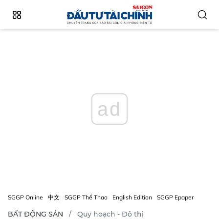
ad
SGGP Online
中文
SGGP Thể Thao
English Edition
SGGP Epaper
BẤT ĐỘNG SẢN
Quy hoạch - Đô thị