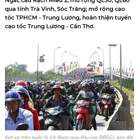
Ngãi, cầu Rạch Miễu 2; mở rộng QL50, QL60
qua tỉnh Trà Vinh, Sóc Trăng; mở rộng cao
tốc TPHCM - Trung Lương, hoàn thiện tuyến
cao tốc Trung Lương - Cần Thơ.
Kẹt xe trên quốc lộ 1A đoạn qua khu vực ĐBSCL kéo dài