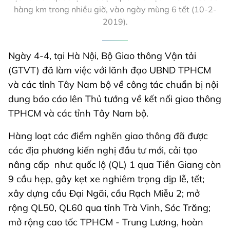
hàng km trong nhiều giờ, vào ngày mùng 6 tết (10-2-
2019).
Ngày 4-4, tại Hà Nội, Bộ Giao thông Vận tải
(GTVT) đã làm việc với lãnh đạo UBND TPHCM
và các tỉnh Tây Nam bộ về công tác chuẩn bị nội
dung báo cáo lên Thủ tướng về kết nối giao thông
TPHCM và các tỉnh Tây Nam bộ.
Hàng loạt các điểm nghẽn giao thông đã được
các địa phương kiến nghị đầu tư mới, cải tạo
nâng cấp như: quốc lộ (QL) 1 qua Tiền Giang còn
9 cầu hẹp, gây kẹt xe nghiêm trọng dịp lễ, tết;
xây dựng cầu Đại Ngãi, cầu Rạch Miễu 2; mở
rộng QL50, QL60 qua tỉnh Trà Vinh, Sóc Trăng;
mở rộng cao tốc TPHCM - Trung Lương, hoàn