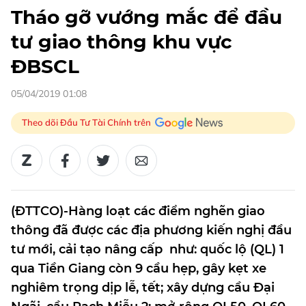
Tháo gỡ vướng mắc để đầu
tư giao thông khu vực
ĐBSCL
05/04/2019 01:08
Theo dõi Đầu Tư Tài Chính trên
(ĐTTCO)-Hàng loạt các điểm nghẽn giao
thông đã được các địa phương kiến nghị đầu
tư mới, cải tạo nâng cấp như: quốc lộ (QL) 1
qua Tiền Giang còn 9 cầu hẹp, gây kẹt xe
nghiêm trọng dịp lễ, tết; xây dựng cầu Đại