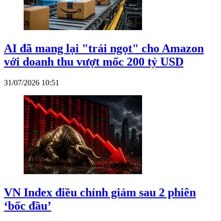
AI đã mang lại "trái ngọt" cho Amazon
với doanh thu vượt mốc 200 tỷ USD
31/07/2026 10:51
VN Index điều chỉnh giảm sau 2 phiên
‘bốc đầu’