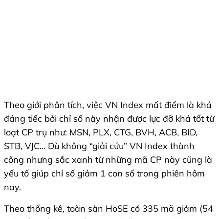
Theo giới phân tích, việc VN Index mất điểm là khá
đáng tiếc bởi chỉ số này nhận được lực đỡ khá tốt từ
loạt CP trụ như: MSN, PLX, CTG, BVH, ACB, BID,
STB, VJC… Dù không “giải cứu” VN Index thành
công nhưng sắc xanh từ những mã CP này cũng là
yếu tố giúp chỉ số giảm 1 con số trong phiên hôm
nay.
Theo thống kê, toàn sàn HoSE có 335 mã giảm (54