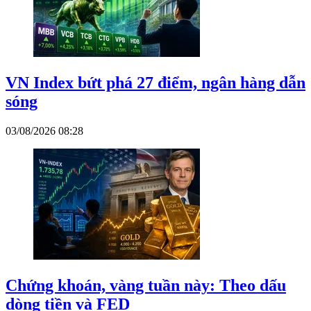
VN Index bứt phá 27 điểm, ngân hàng dẫn
sóng
03/08/2026 08:28
Chứng khoán, vàng tuần này: Theo dấu
dòng tiền và FED