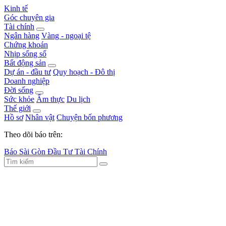
Kinh tế
Góc chuyên gia
Tài chính
Ngân hàng
Vàng - ngoại tệ
Chứng khoán
Nhịp sống số
Bất động sản
Dự án - đầu tư
Quy hoạch - Đô thị
Doanh nghiệp
Đời sống
Sức khỏe
Ẩm thực
Du lịch
Thế giới
Hồ sơ
Nhân vật
Chuyện bốn phương
Theo dõi báo trên:
Báo Sài Gòn Đầu Tư Tài Chính