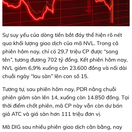
Sự suy yếu của dòng tiền bắt đáy thể hiện rõ nét
qua khối lượng giao dịch của mã NVL. Trong cả
phiên hôm nay, chỉ có 29,7 triệu CP được “sang
tên”, tương đương 702 tỷ đồng. Kết phiên hôm nay,
NVL giảm 6,9% xuống còn 23.600 đồng và nối dài
chuỗi ngày “lau sàn” lên con số 15.
Tương tự, sau phiên hôm nay, PDR nâng chuỗi
phiên giảm sàn lên 14, xuống còn 14.850 đồng. Tại
thời điểm chốt phiên, mã CP này vẫn còn dư bán
giá ATC và giá sàn hơn 111 triệu đơn vị.
Mã DIG sau nhiều phiên giao dịch cân bằng, nay