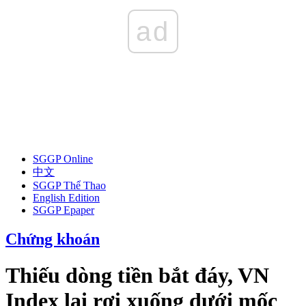
ad
SGGP Online
中文
SGGP Thể Thao
English Edition
SGGP Epaper
Chứng khoán
Thiếu dòng tiền bắt đáy, VN
Index lại rơi xuống dưới mốc