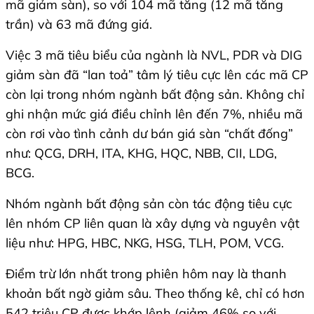
mã giảm sàn), so với 104 mã tăng (12 mã tăng
trần) và 63 mã đứng giá.
Việc 3 mã tiêu biểu của ngành là NVL, PDR và DIG
giảm sàn đã “lan toả” tâm lý tiêu cực lên các mã CP
còn lại trong nhóm ngành bất động sản. Không chỉ
ghi nhận mức giá điều chỉnh lên đến 7%, nhiều mã
còn rơi vào tình cảnh dư bán giá sàn “chất đống”
như: QCG, DRH, ITA, KHG, HQC, NBB, CII, LDG,
BCG.
Nhóm ngành bất động sản còn tác động tiêu cực
lên nhóm CP liên quan là xây dựng và nguyên vật
liệu như: HPG, HBC, NKG, HSG, TLH, POM, VCG.
Điểm trừ lớn nhất trong phiên hôm nay là thanh
khoản bất ngờ giảm sâu. Theo thống kê, chỉ có hơn
542 triệu CP được khớp lệnh (giảm 46% so với