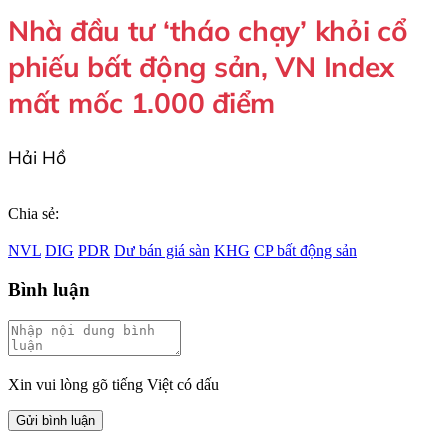
Nhà đầu tư ‘tháo chạy’ khỏi cổ
phiếu bất động sản, VN Index
mất mốc 1.000 điểm ​
Hải Hồ
Chia sẻ:
NVL
DIG
PDR
Dư bán giá sàn
KHG
CP bất động sản
Bình luận
Xin vui lòng gõ tiếng Việt có dấu
Gửi bình luận