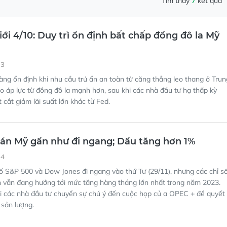
33
àng ổn định khi nhu cầu trú ẩn an toàn từ căng thẳng leo thang ở Trun
 áp lực từ đồng đô la mạnh hơn, sau khi các nhà đầu tư hạ thấp kỳ
 cắt giảm lãi suất lớn khác từ Fed.
án Mỹ gần như đi ngang; Dầu tăng hơn 1%
54
ố S&P 500 và Dow Jones đi ngang vào thứ Tư (29/11), nhưng các chỉ s
h vẫn đang hướng tới mức tăng hàng tháng lớn nhất trong năm 2023.
i các nhà đầu tư chuyển sự chú ý đến cuộc họp củ a OPEC + để quyết
 sản lượng.
ái phiếu kho bạc đạt đỉnh; Giá dầu tăng cao trước
Trung Đông của ông Biden