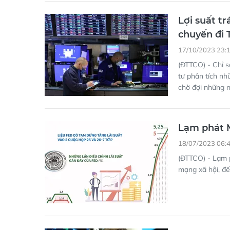
17/10/2023 23:
(ĐTTCO) - Chỉ s
tư phân tích nh
chờ đợi những n
Lạm phát M
18/07/2023 06:
(ĐTTCO) - Lạm p
mạng xã hội, đế
Phố Wal tr
tăng giá
12/04/2023 23: