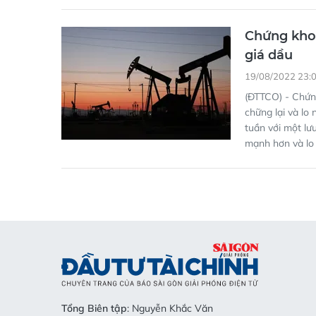
19/08/2022 23:
(ĐTTCO) - Chứn
chững lại và lo 
tuần với một lư
mạnh hơn và lo 
Tổng Biên tập
: Nguyễn Khắc Văn
Phó Tổng Biên tập:
Nguyễn Ngọc Anh, Phạm Văn Trường
Trương Đức Nghĩa, Phạm Thị Vân Anh, Dương Văn Quan
Nguyễn Khắc Cường, Trần Gia Bảo
Phó Tổng Thư ký tòa soạn:
Ngô Quang Trưởng, Nguyễn 