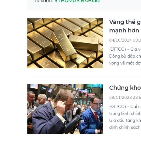
mạnh hơn
04/10/2024 00:
(ĐTTCO) - Giá v
Đông bù đắp cho
vọng về một đợt
Chứng kho
29/11/2023 23:
(ĐTTCO) - Chỉ s
trung bình chín
Giá dầu tăng kh
định chính sách
Lợi suất tr
chuyến đi 