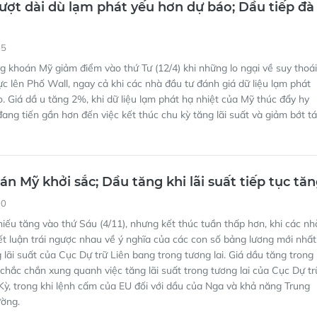
 khoán Mỹ giảm điểm vào thứ Tư (12/4) khi những lo ngại về suy thoái
lực lên Phố Wall, ngay cả khi các nhà đầu tư đánh giá dữ liệu lạm phát
. Giá dầ u tăng 2%, khi dữ liệu lạm phát hạ nhiệt của Mỹ thúc đẩy hy
ang tiến gần hơn đến việc kết thúc chu kỳ tăng lãi suất và giảm bớt t
n Mỹ khởi sắc; Dầu tăng khi lãi suất tiếp tục tă
00
iếu tăng vào thứ Sáu (4/11), nhưng kết thúc tuần thấp hơn, khi các nh
ết luận trái ngược nhau về ý nghĩa của các con số bảng lương mới nhất
g lãi suất của Cục Dự trữ Liên bang trong tương lai. Giá dầu tăng trong
chắc chắn xung quanh việc tăng lãi suất trong tương lai của Cục Dự tr
ỳ, trong khi lệnh cấm của EU đối với dầu của Nga và khả năng Trung
ường.
n Mỹ sụt giảm; Suy thoái kinh hoàng ảnh hưởn