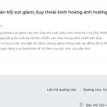
00
g khoán sụt giảm vào thứ Sáu khi cuộc biểu tình mùa hè của Phố Wall
ngại tăng lãi suất lại nổi lên, khiến các mức trung bình chính kết thúc
u ý chua chát. Giá dầu ổn định, nhưng giảm trong tuần do đồng đô la M
ngại rằng suy thoái kinh tế sẽ làm suy yếu nhu cầu dầu thô.
Liên hệ quảng cáo
Quảng cáo:
Ma
Địa chỉ:
432-4
, Bùi Thị Hồng Sương,
Điện thoại:
(0
g, Nguyễn Đức Hiển,
Fax:
(028) 38
Chiến Dũng, Nguyễn Phước
Email:
toasoandt