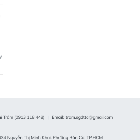
ỹ
i Trâm (0913 118 448)
Email:
tram.sgdttc@gmail.com
34 Nguyễn Thị Minh Khai, Phường Bàn Cờ, TP.HCM
28) 2241.3770 – (028) 2241.3760
44.0522
tc@gmail.com