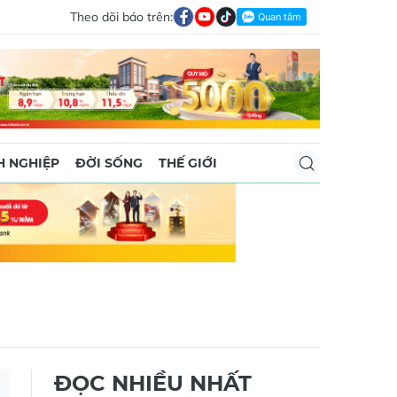
Theo dõi báo trên:
 NGHIỆP
ĐỜI SỐNG
THẾ GIỚI
ĐỌC NHIỀU NHẤT
Cháy phà ở Indonesia, nhiều
người thiệt mạng và mất tích
02/08/2026 23:48