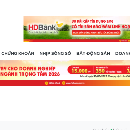
CHỨNG KHOÁN
NHỊP SỐNG SỐ
BẤT ĐỘNG SẢN
DOANH
Tìm thấy
7
kết quả
iới 4/10: Duy trì ổn định bất chấp đồng đô la Mỹ