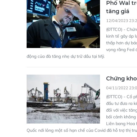
(ĐTTCO) - Chứng
kinh tế gây áp 
thấp hơn dự báo
vọng rằng Fed đ
động của đà tăng nhẹ dự trữ dầu tại Mỹ.
Chứng khoá
04/11/2022 23:
(ĐTTCO) - Cổ ph
đầu tư đưa ra k
đối với việc tăn
bối cảnh không 
Liên bang Hoa K
Quốc nới lỏng một số hạn chế của Covid đã hỗ trợ thị tr
Chứng khoá
giá dầu