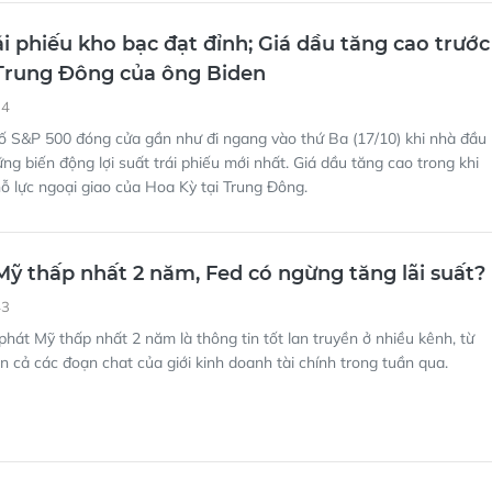
14
ố S&P 500 đóng cửa gần như đi ngang vào thứ Ba (17/10) khi nhà đầu
ững biến động lợi suất trái phiếu mới nhất. Giá dầu tăng cao trong khi
ỗ lực ngoại giao của Hoa Kỳ tại Trung Đông.
ỹ thấp nhất 2 năm, Fed có ngừng tăng lãi suất?
43
hát Mỹ thấp nhất 2 năm là thông tin tốt lan truyền ở nhiều kênh, từ
n cả các đoạn chat của giới kinh doanh tài chính trong tuần qua.
ượt dài dù lạm phát yếu hơn dự báo; Dầu tiếp đà
25