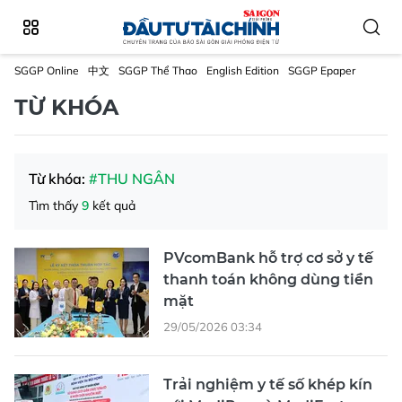
SGGP Online
中文
SGGP Thể Thao
English Edition
SGGP Epaper
TỪ KHÓA
Từ khóa:
#THU NGÂN
Tìm thấy
9
kết quả
PVcomBank hỗ trợ cơ sở y tế
thanh toán không dùng tiền
mặt
29/05/2026 03:34
Trải nghiệm y tế số khép kín