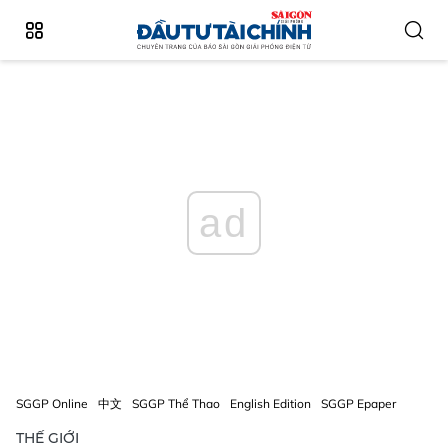
ad
SGGP Online
中文
SGGP Thể Thao
English Edition
SGGP Epaper
THẾ GIỚI