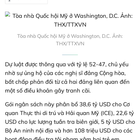
Tòa nhà Quốc hội Mỹ ở Washington, D.C. Ảnh:
THX/TTXVN
Dự luật được thông qua với tỷ lệ 52-47, chủ yếu
nhờ sự ủng hộ của các nghị sĩ đảng Cộng hòa,
bất chấp phản đối từ cả hai đảng liên quan đến
một số điều khoản gây tranh cãi.
Gói ngân sách này phân bổ 38,6 tỷ USD cho Cơ
quan Thực thi di trú và Hải quan Mỹ (ICE), 22,6 tỷ
USD cho lực lượng tuần tra biên giới, 5 tỷ USD cho
Bộ An ninh nội địa và hơn 108 triệu USD cho các
hoạt động điều tra tội phạm xâm hại trẻ em.