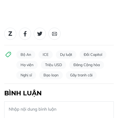
Bộ An
ICE
Dự luật
Đồi Capitol
Hạ viện
Triệu USD
Đảng Cộng hòa
Nghị sĩ
Bạo loạn
Gây tranh cãi
BÌNH LUẬN