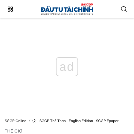
ad
SGGP Online
中文
SGGP Thể Thao
English Edition
SGGP Epaper
THẾ GIỚI