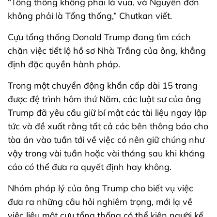
“Tổng thống không phải là vua, và Nguyên đơn
không phải là Tổng thống,” Chutkan viết.
Cựu tổng thống Donald Trump đang tìm cách
chặn việc tiết lộ hồ sơ Nhà Trắng của ông, khẳng
định đặc quyền hành pháp.
Trong một chuyển động khẩn cấp dài 15 trang
được đệ trình hôm thứ Năm, các luật sư của ông
Trump đã yêu cầu giữ bí mật các tài liệu ngay lập
tức và đề xuất rằng tất cả các bên thông báo cho
tòa án vào tuần tới về việc có nên giữ chúng như
vậy trong vài tuần hoặc vài tháng sau khi kháng
cáo có thể đưa ra quyết định hay không.
Nhóm pháp lý của ông Trump cho biết vụ việc
đưa ra những câu hỏi nghiêm trọng, mới lạ về
việc liệu một cựu tổng thống có thể kiện người kế