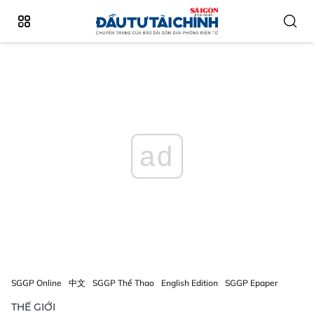
ad
SGGP Online
中文
SGGP Thể Thao
English Edition
SGGP Epaper
THẾ GIỚI