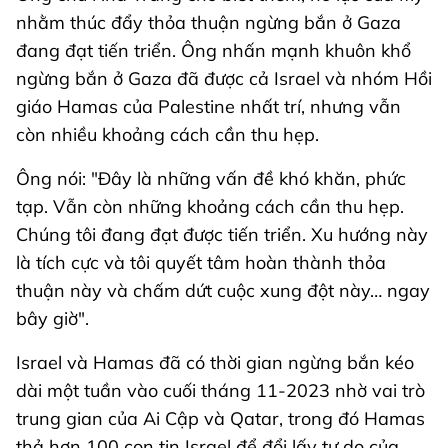
nhằm thúc đẩy thỏa thuận ngừng bắn ở Gaza
đang đạt tiến triển. Ông nhấn mạnh khuôn khổ
ngừng bắn ở Gaza đã được cả Israel và nhóm Hồi
giáo Hamas của Palestine nhất trí, nhưng vẫn
còn nhiều khoảng cách cần thu hẹp.
Ông nói: "Đây là những vấn đề khó khăn, phức
tạp. Vẫn còn những khoảng cách cần thu hẹp.
Chúng tôi đang đạt được tiến triển. Xu hướng này
là tích cực và tôi quyết tâm hoàn thành thỏa
thuận này và chấm dứt cuộc xung đột này… ngay
bây giờ".
Israel và Hamas đã có thời gian ngừng bắn kéo
dài một tuần vào cuối tháng 11-2023 nhờ vai trò
trung gian của Ai Cập và Qatar, trong đó Hamas
thả hơn 100 con tin Israel để đổi lấy tự do của