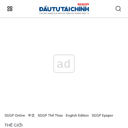
ad
SGGP Online
中文
SGGP Thể Thao
English Edition
SGGP Epaper
THẾ GIỚI