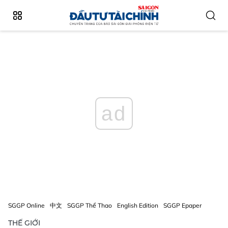
ad
SGGP Online
中文
SGGP Thể Thao
English Edition
SGGP Epaper
THẾ GIỚI