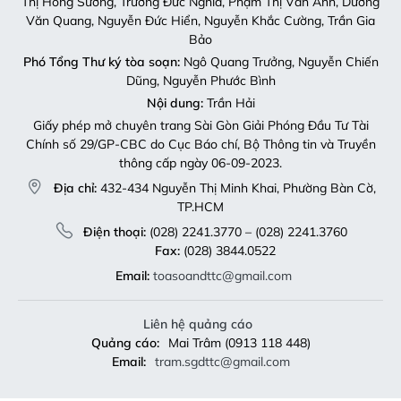
Thị Hồng Sương, Trương Đức Nghĩa, Phạm Thị Vân Anh, Dương
Văn Quang, Nguyễn Đức Hiển, Nguyễn Khắc Cường, Trần Gia
Bảo
Phó Tổng Thư ký tòa soạn:
Ngô Quang Trưởng, Nguyễn Chiến
Dũng, Nguyễn Phước Bình
Nội dung:
Trần Hải
Giấy phép mở chuyên trang Sài Gòn Giải Phóng Đầu Tư Tài
Chính số 29/GP-CBC do Cục Báo chí, Bộ Thông tin và Truyền
thông cấp ngày 06-09-2023.
Địa chỉ:
432-434 Nguyễn Thị Minh Khai, Phường Bàn Cờ,
TP.HCM
Điện thoại:
(028) 2241.3770 – (028) 2241.3760
Fax:
(028) 3844.0522
Email:
toasoandttc@gmail.com
Liên hệ quảng cáo
Quảng cáo:
Mai Trâm (0913 118 448)
Email:
tram.sgdttc@gmail.com