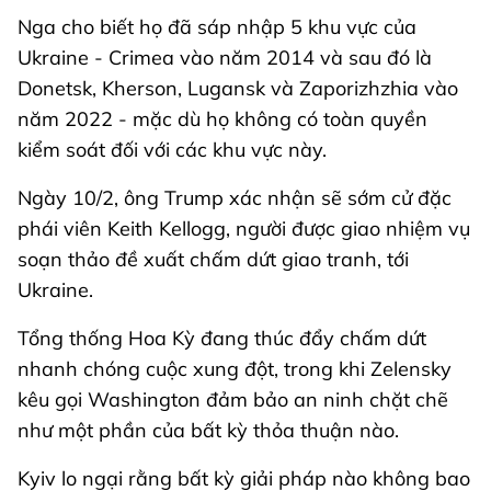
Nga cho biết họ đã sáp nhập 5 khu vực của
Ukraine - Crimea vào năm 2014 và sau đó là
Donetsk, Kherson, Lugansk và Zaporizhzhia vào
năm 2022 - mặc dù họ không có toàn quyền
kiểm soát đối với các khu vực này.
Ngày 10/2, ông Trump xác nhận sẽ sớm cử đặc
phái viên Keith Kellogg, người được giao nhiệm vụ
soạn thảo đề xuất chấm dứt giao tranh, tới
Ukraine.
Tổng thống Hoa Kỳ đang thúc đẩy chấm dứt
nhanh chóng cuộc xung đột, trong khi Zelensky
kêu gọi Washington đảm bảo an ninh chặt chẽ
như một phần của bất kỳ thỏa thuận nào.
Kyiv lo ngại rằng bất kỳ giải pháp nào không bao