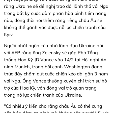
rằng Ukraine sẽ đề nghị trao đổi lãnh thổ với Nga
trong bất kỳ cuộc đàm phán hòa bình tiềm năng
nào, đồng thời nói thêm rằng riêng châu Âu sẽ
không thể gánh vác được nỗ lực chiến tranh của
Kyiv.
Người phát ngôn của nhà lãnh đạo Ukraine nói
với AFP rằng ông Zelensky sẽ gặp Phó Tổng
thống Hoa Kỳ JD Vance vào 14/2 tại Hội nghị An
ninh Munich, trong bối cảnh Washington đang
thúc đẩy chấm dứt cuộc chiến kéo dài gần 3 năm
với Nga. Ông Vance thường xuyên chỉ trích sự hỗ
trợ của Hoa Kỳ, vốn đóng vai trò quan trọng
trong nỗ lực chiến tranh của Ukraine.
"Có nhiều ý kiến ​​cho rằng châu Âu có thể cung