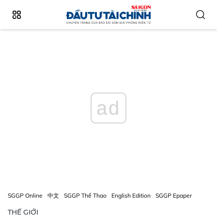
ad
SGGP Online
中文
SGGP Thể Thao
English Edition
SGGP Epaper
THẾ GIỚI