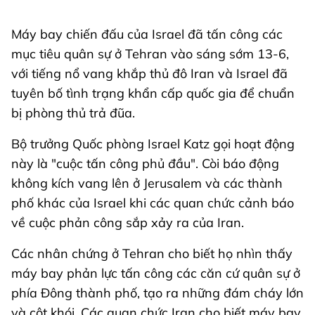
Máy bay chiến đấu của Israel đã tấn công các
mục tiêu quân sự ở Tehran vào sáng sớm 13-6,
với tiếng nổ vang khắp thủ đô Iran và Israel đã
tuyên bố tình trạng khẩn cấp quốc gia để chuẩn
bị phòng thủ trả đũa.
Bộ trưởng Quốc phòng Israel Katz gọi hoạt động
này là "cuộc tấn công phủ đầu". Còi báo động
không kích vang lên ở Jerusalem và các thành
phố khác của Israel khi các quan chức cảnh báo
về cuộc phản công sắp xảy ra của Iran.
Các nhân chứng ở Tehran cho biết họ nhìn thấy
máy bay phản lực tấn công các căn cứ quân sự ở
phía Đông thành phố, tạo ra những đám cháy lớn
và cột khói. Các quan chức Iran cho biết máy bay