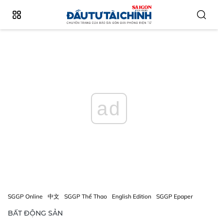
ad
SGGP Online
中文
SGGP Thể Thao
English Edition
SGGP Epaper
BẤT ĐỘNG SẢN