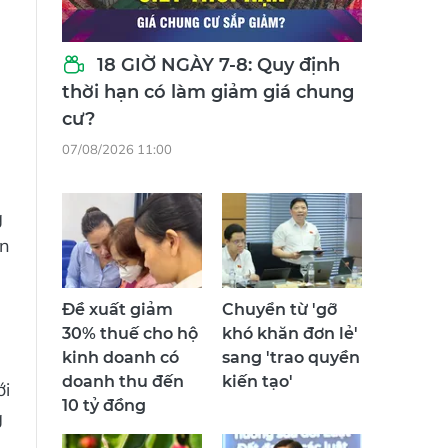
18 GIỜ NGÀY 7-8: Quy định
thời hạn có làm giảm giá chung
cư?
07/08/2026 11:00
g
ăn
Đề xuất giảm
Chuyển từ 'gỡ
30% thuế cho hộ
khó khăn đơn lẻ'
kinh doanh có
sang 'trao quyền
doanh thu đến
kiến tạo'
ới
10 tỷ đồng
g