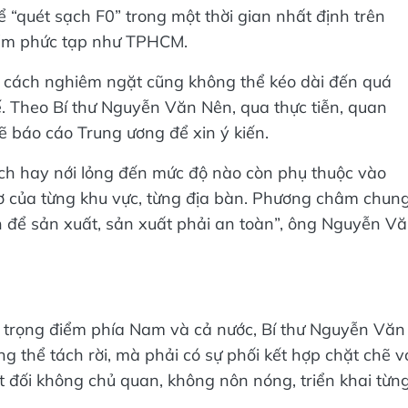
ể “quét sạch F0” trong một thời gian nhất định trên
iểm phức tạp như TPHCM.
n cách nghiêm ngặt cũng không thể kéo dài đến quá
ế. Theo Bí thư Nguyễn Văn Nên, qua thực tiễn, quan
 báo cáo Trung ương để xin ý kiến.
ch hay nới lỏng đến mức độ nào còn phụ thuộc vào
cơ của từng khu vực, từng địa bàn. Phương châm chun
n để sản xuất, sản xuất phải an toàn”, ông Nguyễn V
ế trọng điểm phía Nam và cả nước, Bí thư Nguyễn Văn
hể tách rời, mà phải có sự phối kết hợp chặt chẽ v
t đối không chủ quan, không nôn nóng, triển khai từn