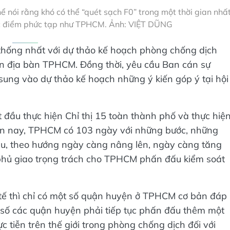
nói rằng khó có thể “quét sạch F0” trong một thời gian nhấ
đặc điểm phức tạp như TPHCM. Ảnh: VIỆT DŨNG
ống nhất với dự thảo kế hoạch phòng chống dịch
rên địa bàn TPHCM. Đồng thời, yêu cầu Ban cán sự
ung vào dự thảo kế hoạch những ý kiến góp ý tại hội
ầu thực hiện Chỉ thị 15 toàn thành phố và thực hiệ
 đến nay, TPHCM có 103 ngày với những bước, những
au, theo hướng ngày càng nâng lên, ngày càng tăng
 phủ giao trọng trách cho TPHCM phấn đấu kiểm soát
 tế thì chỉ có một số quận huyện ở TPHCM cơ bản đáp
 số các quận huyện phải tiếp tục phấn đấu thêm một
ực tiễn trên thế giới trong phòng chống dịch đối với