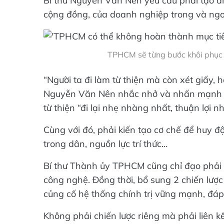
Bí thư Nguyễn Văn Nên yêu cầu phải tạo điề
cộng đồng, của doanh nghiệp trong và ngo
TPHCM sẽ từng bước khôi phục h
“Người ta đi làm từ thiện mà còn xét giấy, 
Nguyễn Văn Nên nhắc nhở và nhấn mạnh về
từ thiện “đi lại nhẹ nhàng nhất, thuận lợi 
Cùng với đó, phải kiến tạo cơ chế để huy đ
trong dân, nguồn lực trí thức…
Bí thư Thành ủy TPHCM cũng chỉ đạo phải 
công nghệ. Đồng thời, bổ sung 2 chiến lược
củng cố hệ thống chính trị vững mạnh, đáp 
Không phải chiến lược riêng mà phải liên kế