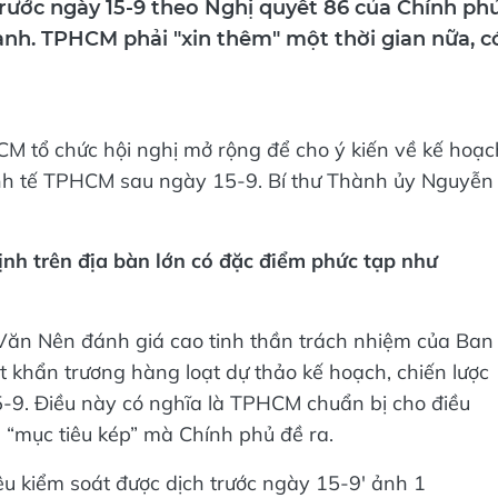
rước ngày 15-9 theo Nghị quyết 86 của Chính phủ
nh. TPHCM phải "xin thêm" một thời gian nữa, c
 tổ chức hội nghị mở rộng để cho ý kiến về kế hoạc
inh tế TPHCM sau ngày 15-9. Bí thư Thành ủy Nguyễn
ịnh trên địa bàn lớn có đặc điểm phức tạp như
n Văn Nên đánh giá cao tinh thần trách nhiệm của Ban
hẩn trương hàng loạt dự thảo kế hoạch, chiến lược
5-9. Điều này có nghĩa là TPHCM chuẩn bị cho điều
n “mục tiêu kép” mà Chính phủ đề ra.