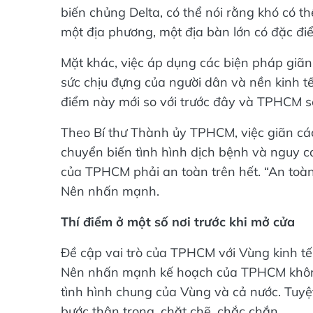
biến chủng Delta, có thể nói rằng khó có th
một địa phương, một địa bàn lớn có đặc đ
Mặt khác, việc áp dụng các biện pháp giã
sức chịu đựng của người dân và nền kinh t
điểm này mới so với trước đây và TPHCM sẽ
Theo Bí thư Thành ủy TPHCM, việc giãn cá
chuyển biến tình hình dịch bệnh và nguy 
của TPHCM phải an toàn trên hết. “An toà
Nên nhấn mạnh.
Thí điểm ở một số nơi trước khi mở cửa
Đề cập vai trò của TPHCM với Vùng kinh t
Nên nhấn mạnh kế hoạch của TPHCM không t
tình hình chung của Vùng và cả nước. Tuyệ
bước thận trọng, chặt chẽ, chắc chắn.