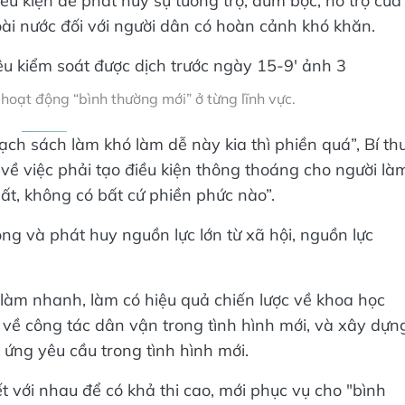
u kiện để phát huy sự tương trợ, đùm bọc, hỗ trợ của
ài nước đối với người dân có hoàn cảnh khó khăn.
oạt động “bình thường mới” ở từng lĩnh vực.
hạch sách làm khó làm dễ này kia thì phiền quá”, Bí th
 việc phải tạo điều kiện thông thoáng cho người là
nhất, không có bất cứ phiền phức nào”.
ộng và phát huy nguồn lực lớn từ xã hội, nguồn lực
làm nhanh, làm có hiệu quả chiến lược về khoa học
 về công tác dân vận trong tình hình mới, và xây dựn
ứng yêu cầu trong tình hình mới.
t với nhau để có khả thi cao, mới phục vụ cho "bình