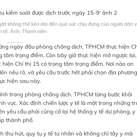
ặt không thể kéo dài đến quá sức chịu đựng của người dân 
h tế. Ảnh: Thanh niên
những ngày đầu phòng chống dịch, TPHCM thực hiện Ch
ng tâm trọng điểm. Còn bây giờ thực hiện mở ngược lại,
c hiện Chỉ thị 15 có trọng tâm trọng điểm. Nơi nào an
Nên nêu rõ, và yêu cầu trước hết phải chọn địa phươn
ực hiện sau này.
chính trong phòng chống dịch. TPHCM từng bước khôi
nh vực. Xác định chiến lược y tế là một trong những tr
ên yêu cầu phải củng cố lại hệ thống y tế dự phòng, y
ấp thành phố.
 thu hút, quy tụ y tế tư nhân và không chỉ tây y mà