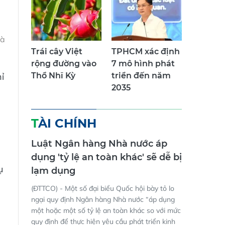
và
Trái cây Việt
TPHCM xác định
rộng đường vào
7 mô hình phát
ỉ
Thổ Nhĩ Kỳ
triển đến năm
2035
g
TÀI CHÍNH
Luật Ngân hàng Nhà nước áp
dụng 'tỷ lệ an toàn khác' sẽ dễ bị
ụ
lạm dụng
(ĐTTCO) - Một số đại biểu Quốc hội bày tỏ lo
ngại quy định Ngân hàng Nhà nước “áp dụng
một hoặc một số tỷ lệ an toàn khác so với mức
quy định để thực hiện yêu cầu phát triển kinh