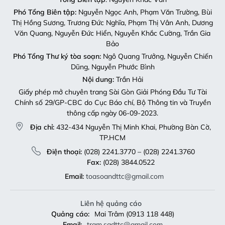
Phó Tổng Biên tập:
Nguyễn Ngọc Anh, Phạm Văn Trường, Bùi
Thị Hồng Sương, Trương Đức Nghĩa, Phạm Thị Vân Anh, Dương
Văn Quang, Nguyễn Đức Hiển, Nguyễn Khắc Cường, Trần Gia
Bảo
Phó Tổng Thư ký tòa soạn:
Ngô Quang Trưởng, Nguyễn Chiến
Dũng, Nguyễn Phước Bình
Nội dung:
Trần Hải
Giấy phép mở chuyên trang Sài Gòn Giải Phóng Đầu Tư Tài
Chính số 29/GP-CBC do Cục Báo chí, Bộ Thông tin và Truyền
thông cấp ngày 06-09-2023.
Địa chỉ:
432-434 Nguyễn Thị Minh Khai, Phường Bàn Cờ,
TP.HCM
Điện thoại:
(028) 2241.3770 – (028) 2241.3760
Fax:
(028) 3844.0522
Email:
toasoandttc@gmail.com
Liên hệ quảng cáo
Quảng cáo:
Mai Trâm (0913 118 448)
Email:
tram.sgdttc@gmail.com