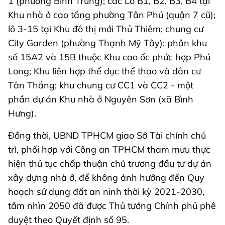
1 (phường Bình Trưng); các Lô B1, B2, B3, B4 tại
Khu nhà ở cao tầng phường Tân Phú (quận 7 cũ);
lô 3-15 tại Khu đô thị mới Thủ Thiêm; chung cư
City Garden (phường Thạnh Mỹ Tây); phân khu
số 15A2 và 15B thuộc Khu cao ốc phức hợp Phú
Long; Khu liên hợp thể dục thể thao và dân cư
Tân Thắng; khu chung cư CC1 và CC2 - một
phần dự án Khu nhà ở Nguyên Sơn (xã Bình
Hưng).
Đồng thời, UBND TPHCM giao Sở Tài chính chủ
trì, phối hợp với Công an TPHCM tham mưu thực
hiện thủ tục chấp thuận chủ trương đầu tư dự án
xây dựng nhà ở, để không ảnh hưởng đến Quy
hoạch sử dụng đất an ninh thời kỳ 2021-2030,
tầm nhìn 2050 đã được Thủ tướng Chính phủ phê
duyệt theo Quyết định số 95.