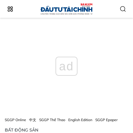
ad
SGGP Online
中文
SGGP Thể Thao
English Edition
SGGP Epaper
BẤT ĐỘNG SẢN