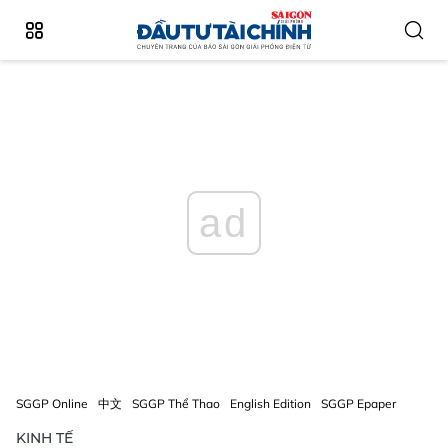
ad
SGGP Online
中文
SGGP Thể Thao
English Edition
SGGP Epaper
KINH TẾ