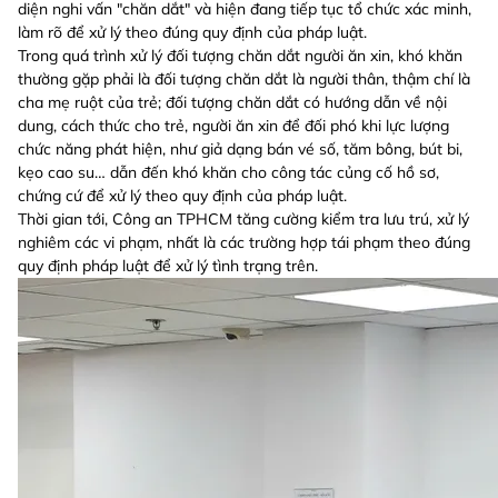
diện nghi vấn "chăn dắt" và hiện đang tiếp tục tổ chức xác minh,
làm rõ để xử lý theo đúng quy định của pháp luật.
Trong quá trình xử lý đối tượng chăn dắt người ăn xin, khó khăn
thường gặp phải là đối tượng chăn dắt là người thân, thậm chí là
cha mẹ ruột của trẻ; đối tượng chăn dắt có hướng dẫn về nội
dung, cách thức cho trẻ, người ăn xin để đối phó khi lực lượng
chức năng phát hiện, như giả dạng bán vé số, tăm bông, bút bi,
kẹo cao su… dẫn đến khó khăn cho công tác củng cố hồ sơ,
chứng cứ để xử lý theo quy định của pháp luật.
Thời gian tới, Công an TPHCM tăng cường kiểm tra lưu trú, xử lý
nghiêm các vi phạm, nhất là các trường hợp tái phạm theo đúng
quy định pháp luật để xử lý tình trạng trên.