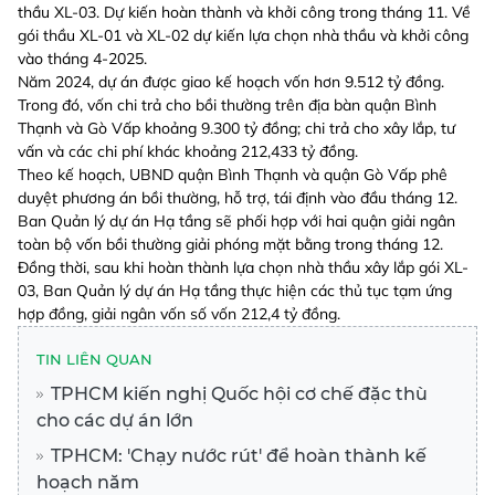
thầu XL-03. Dự kiến hoàn thành và khởi công trong tháng 11. Về
gói thầu XL-01 và XL-02 dự kiến lựa chọn nhà thầu và khởi công
vào tháng 4-2025.
Năm 2024, dự án được giao kế hoạch vốn hơn 9.512 tỷ đồng.
Trong đó, vốn chi trả cho bồi thường trên địa bàn quận Bình
Thạnh và Gò Vấp khoảng 9.300 tỷ đồng; chi trả cho xây lắp, tư
vấn và các chi phí khác khoảng 212,433 tỷ đồng.
Theo kế hoạch, UBND quận Bình Thạnh và quận Gò Vấp phê
duyệt phương án bồi thường, hỗ trợ, tái định vào đầu tháng 12.
Ban Quản lý dự án Hạ tầng sẽ phối hợp với hai quận giải ngân
toàn bộ vốn bồi thường giải phóng mặt bằng trong tháng 12.
Đồng thời, sau khi hoàn thành lựa chọn nhà thầu xây lắp gói XL-
03, Ban Quản lý dự án Hạ tầng thực hiện các thủ tục tạm ứng
hợp đồng, giải ngân vốn số vốn 212,4 tỷ đồng.
TIN LIÊN QUAN
TPHCM kiến nghị Quốc hội cơ chế đặc thù
cho các dự án lớn
TPHCM: 'Chạy nước rút' để hoàn thành kế
hoạch năm