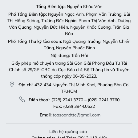
Tổng Biên tập
: Nguyễn Khắc Văn
Phó Tổng Biên tập:
Nguyễn Ngọc Anh, Phạm Văn Trường, Bùi
Thị Hồng Sương, Trương Đức Nghĩa, Phạm Thị Vân Anh, Dương
Văn Quang, Nguyễn Đức Hiển, Nguyễn Khắc Cường, Trần Gia
Bảo
Phó Tổng Thư ký tòa soạn:
Ngô Quang Trưởng, Nguyễn Chiến
Dũng, Nguyễn Phước Bình
Nội dung:
Trần Hải
Giấy phép mở chuyên trang Sài Gòn Giải Phóng Đầu Tư Tài
Chính số 29/GP-CBC do Cục Báo chí, Bộ Thông tin và Truyền
thông cấp ngày 06-09-2023.
Địa chỉ:
432-434 Nguyễn Thị Minh Khai, Phường Bàn Cờ,
TP.HCM
Điện thoại:
(028) 2241.3770 – (028) 2241.3760
Fax:
(028) 3844.0522
Email:
toasoandttc@gmail.com
Liên hệ quảng cáo
Quảng cáo:
Mai Trâm (0913 118 448)