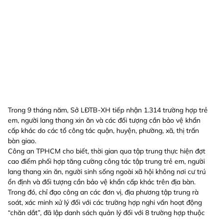
Trong 9 tháng năm, Sở LĐTB-XH tiếp nhận 1.314 trường hợp trẻ
em, người lang thang xin ăn và các đối tượng cần bảo vệ khẩn
cấp khác do các tổ công tác quận, huyện, phường, xã, thị trấn
bàn giao.
Công an TPHCM cho biết, thời gian qua tập trung thực hiện đợt
cao điểm phối hợp tăng cường công tác tập trung trẻ em, người
lang thang xin ăn, người sinh sống ngoài xã hội không nơi cư trú
ổn định và đối tượng cần bảo vệ khẩn cấp khác trên địa bàn.
Trong đó, chỉ đạo công an các đơn vị, địa phương tập trung rà
soát, xác minh xử lý đối với các trường hợp nghi vấn hoạt động
“chăn dắt”, đã lập danh sách quản lý đối với 8 trường hợp thuộc