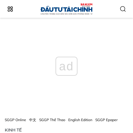
ad
SGGP Online
中文
SGGP Thể Thao
English Edition
SGGP Epaper
KINH TẾ