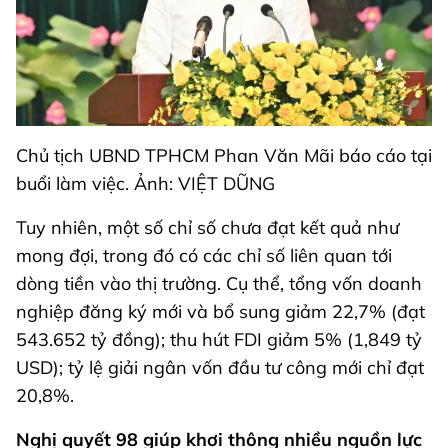
Chủ tịch UBND TPHCM Phan Văn Mãi báo cáo tại
buổi làm việc. Ảnh: VIỆT DŨNG
Tuy nhiên, một số chỉ số chưa đạt kết quả như
mong đợi, trong đó có các chỉ số liên quan tới
dòng tiền vào thị trường. Cụ thể, tổng vốn doanh
nghiệp đăng ký mới và bổ sung giảm 22,7% (đạt
543.652 tỷ đồng); thu hút FDI giảm 5% (1,849 tỷ
USD); tỷ lệ giải ngân vốn đầu tư công mới chỉ đạt
20,8%.
Nghị quyết 98 giúp khơi thông nhiều nguồn lực