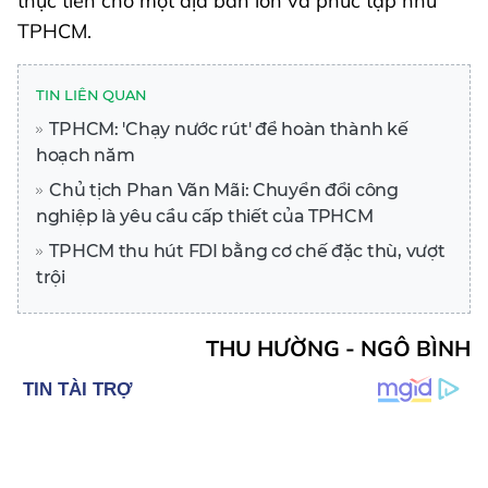
thực tiễn cho một địa bàn lớn và phức tạp như
TPHCM.
TIN LIÊN QUAN
TPHCM: 'Chạy nước rút' để hoàn thành kế
hoạch năm
Chủ tịch Phan Văn Mãi: Chuyển đổi công
nghiệp là yêu cầu cấp thiết của TPHCM
TPHCM thu hút FDI bằng cơ chế đặc thù, vượt
trội
THU HƯỜNG - NGÔ BÌNH