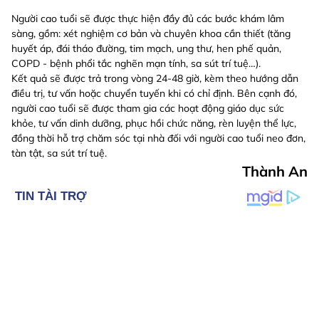
Người cao tuổi sẽ được thực hiện đầy đủ các bước khám lâm
sàng, gồm: xét nghiệm cơ bản và chuyên khoa cần thiết (tăng
huyết áp, đái tháo đường, tim mạch, ung thư, hen phế quản,
COPD - bệnh phổi tắc nghẽn mạn tính, sa sút trí tuệ…).
Kết quả sẽ được trả trong vòng 24-48 giờ, kèm theo hướng dẫn
điều trị, tư vấn hoặc chuyển tuyến khi có chỉ định. Bên cạnh đó,
người cao tuổi sẽ được tham gia các hoạt động giáo dục sức
khỏe, tư vấn dinh dưỡng, phục hồi chức năng, rèn luyện thể lực,
đồng thời hỗ trợ chăm sóc tại nhà đối với người cao tuổi neo đơn,
tàn tật, sa sút trí tuệ.
Thành An