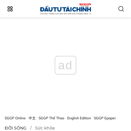
ad
SGGP Online
中文
SGGP Thể Thao
English Edition
SGGP Epaper
ĐỜI SỐNG
Sức khỏe