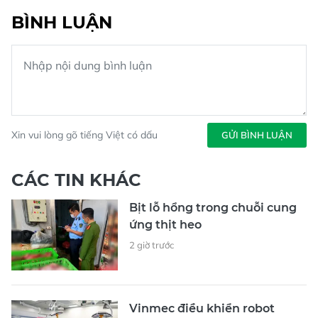
BÌNH LUẬN
Xin vui lòng gõ tiếng Việt có dấu
GỬI BÌNH LUẬN
CÁC TIN KHÁC
Bịt lỗ hổng trong chuỗi cung
ứng thịt heo
2 giờ trước
Vinmec điều khiển robot